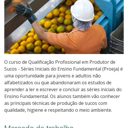
Educação de Jovens e Adultos
Graduação
Especialização
Mestrado
Todos os cursos
O curso de Qualificação Profissional em Produtor de
Sucos - Séries Iniciais do Ensino Fundamental (Proeja) é
uma oportunidade para jovens e adultos não
alfabetizados ou que abandonaram os estudos de
Processo de Inscrição
aprender a ler e escrever e concluir as séries iniciais do
Ensino Fundamental. Os alunos também vão conhecer
as principais técnicas de produção de sucos com
Resultados
qualidade, higiene e respeitando o meio ambiente.
Resultado das vagas remanescentes