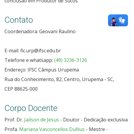
conclusão em Produtor de Sucos
Contato
Coordenadora: Geovani Raulino
E-mail: fic.urp@ifsc.edu.br
Telefone e whatsapp:
(49) 3236-3126
Endereço: IFSC Câmpus Urupema
Rua do Conhecimento, 82, Centro, Urupema - SC,
CEP 88625-000
Corpo Docente
Prof. Dr.
Jailson de Jesus
- Doutor - Dedicação exclusiva
Profa.
Mariana Vasconcellos Dullius
- Mestre -