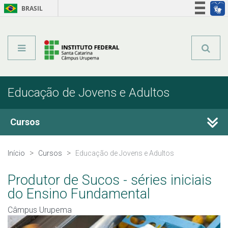
BRASIL
Órgãos do Governo
Acesso à informação
Legislação
Educação de Jovens e Adultos
Cursos
Técnicos Concomitantes
Início
Cursos
Educação de Jovens e Adultos
Técnicos Subsequentes
Produtor de Sucos - séries iniciais
do Ensino Fundamental
Qualificação Profissional e Idiomas
Câmpus Urupema