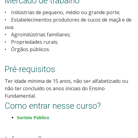
Mercado de trabalho
Como posso estudar no IFSC?
• Indústrias de pequeno, médio ou grande porte;
• Estabelecimentos produtores de sucos de maçã e de
Calendário de inscrições
uva;
• Agroindústrias familiares;
Processos Seletivos
• Propriedades rurais;
• Órgãos públicos.
Cotas
Pré-requisitos
Inscrições e acompanhamento
Ter idade mínima de 15 anos, não ser alfabetizado ou
não ter concluído os anos iniciais do Ensino
Orientações para Matrícula
Fundamental.
Como entrar nesse curso?
Vagas Ociosas
Sorteio Público
Transferências e Retornos
Provas e Gabaritos