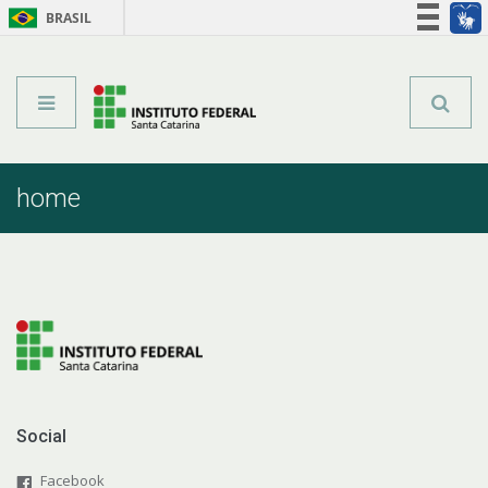
BRASIL
Órgãos do Governo
Acesso à informação
Legislação
home
Social
Facebook