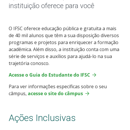
Calendário Acadêmico
instituição oferece para você
Docentes e horários de atividades
O IFSC oferece educação pública e gratuita a mais
Intercâmbio Estudantil
de 40 mil alunos que têm a sua disposição diversos
programas e projetos para enriquecer a formação
Documentos Úteis
acadêmica. Além disso, a instituição conta com uma
série de serviços e auxílios para ajudá-lo na sua
Oportunidades
trajetória conosco.
Acesse o Guia do Estudante do IFSC
Sistemas Acadêmicos
Para ver informações específicas sobre o seu
câmpus,
Serviços de Tecnologia
acesse o site do câmpus
Enade
Ações Inclusivas
Representação Estudantil