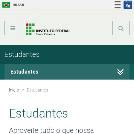
BRASIL
Órgãos do Governo
Acesso à informação
Legislação
Estudantes
Estudantes
Guia do Estudante
Início
Estudantes
Assistência estudantil
Estudantes
Bibliotecas
Aproveite tudo o que nossa