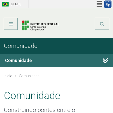
BRASIL
Órgãos do Governo
Acesso à informação
Legislação
Comunidade
Comunidade
Certificações
Início
Comunidade
Pesquisa e Inovação
Comunidade
Extensão
Construindo pontes entre o