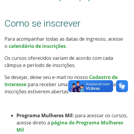
Resultados das Vagas Remanescentes
Como se inscrever
Como posso estudar no IFSC?
Calendário de inscrições
Para acompanhar todas as datas de ingresso, acesse
o
calendário de inscrições
.
Processos Seletivos
Os cursos oferecidos variam de acordo com cada
câmpus e período de inscrições.
Cotas
Se desejar, deixe seu e-mail no nosso
Cadastro de
Interesse
para receber uma mensagem quando as
Inscrições e acompanhamento
inscrições estiverem abertas.
Orientações para Matrícula
Programa Mulheres Mil:
para acessar os cursos,
Transferências e Retornos
acesse direto a
página do Programa Mulheres
Mil
Provas e Gabaritos