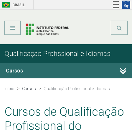
BRASIL
Órgãos do Governo
Acesso à informação
Legislação
Qualificação Profissional e Idiomas
Cursos
Técnicos Integrados
Início
Cursos
Qualificação Profissional e Idiomas
Técnicos Concomitantes
Cursos de Qualificação
Técnicos Subsequentes
Profissional do