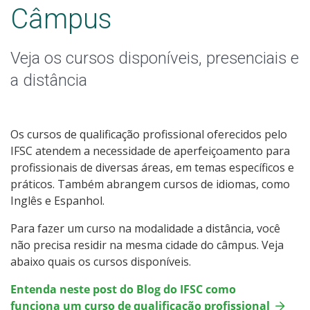
Qualificação Profissional e Idiomas
Câmpus
Educação de Jovens e Adultos
Veja os cursos disponíveis, presenciais e
Graduação
a distância
Especialização
Os cursos de qualificação profissional oferecidos pelo
Educação a Distância
IFSC atendem a necessidade de aperfeiçoamento para
profissionais de diversas áreas, em temas específicos e
práticos. Também abrangem cursos de idiomas, como
Todos os cursos
Inglês e Espanhol.
Para fazer um curso na modalidade a distância, você
não precisa residir na mesma cidade do câmpus. Veja
Processo de Inscrição
abaixo quais os cursos disponíveis.
Entenda neste post do Blog do IFSC como
Resultados
funciona um curso de qualificação profissional