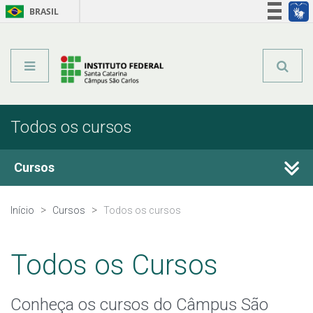
BRASIL
Órgãos do Governo
Acesso à informação
Legislação
Todos os cursos
Cursos
Técnicos Integrados
Início
Cursos
Todos os cursos
Técnicos Concomitantes
Todos os Cursos
Técnicos Subsequentes
Conheça os cursos do Câmpus São