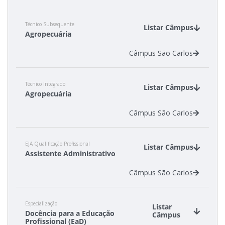
Resultados das Vagas Remanescentes
Técnico Subsequente
Listar Câmpus
Agropecuária
Como posso estudar no IFSC?
Câmpus São Carlos
Calendário de inscrições
Técnico Integrado
Listar Câmpus
Processos Seletivos
Agropecuária
Câmpus São Carlos
Cotas
Inscrições e acompanhamento
EJA Qualificação Profissional
Listar Câmpus
Assistente Administrativo
Orientações para Matrícula
Câmpus São Carlos
Transferências e Retornos
Especialização
Listar
Docência para a Educação
Câmpus
Profissional (EaD)
Provas e Gabaritos