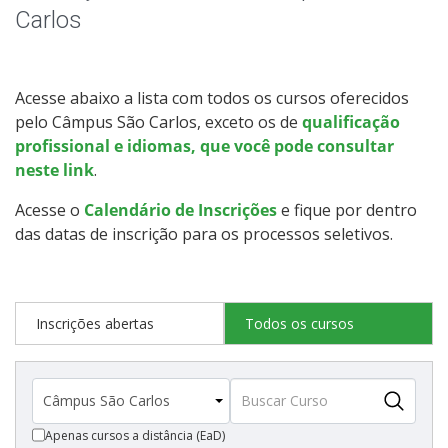
Qualificação Profissional e Idiomas
Carlos
Educação de Jovens e Adultos
Acesse abaixo a lista com todos os cursos oferecidos
Graduação
pelo Câmpus São Carlos, exceto os de
qualificação
profissional e idiomas, que você pode consultar
Especialização
neste link
.
Acesse o
Calendário de Inscrições
e fique por dentro
Educação a Distância
das datas de inscrição para os processos seletivos.
Todos os cursos
Inscrições abertas
Todos os cursos
Processo de Inscrição
Resultados
Apenas cursos a distância (EaD)