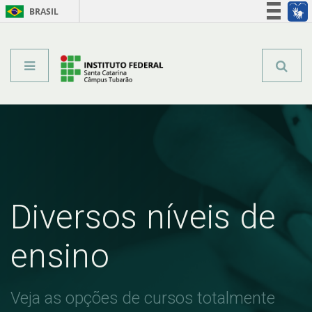
BRASIL
Órgãos do Governo
Acesso à informação
Legislação
Diversos níveis de
ensino
Veja as opções de cursos totalmente