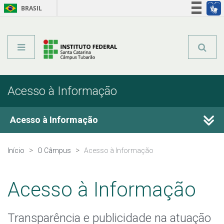
BRASIL
Órgãos do Governo
Acesso à informação
Legislação
Acesso à Informação
Acesso à Informação
Auditorias
Início
O Câmpus
Acesso à Informação
Avaliação Institucional
Acesso à Informação
Carta de Serviços ao Usuário
Transparência e publicidade na atuação