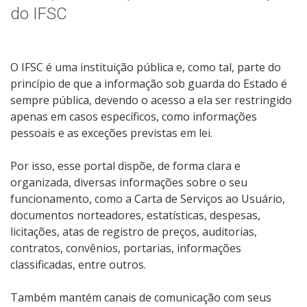
Parcerias, convênios e transferências
do IFSC
Receitas e Despesas
O IFSC é uma instituição pública e, como tal, parte do
Indicadores e Estatísticas
princípio de que a informação sob guarda do Estado é
sempre pública, devendo o acesso a ela ser restringido
Informações Classificadas
apenas em casos específicos, como informações
pessoais e as exceções previstas em lei.
Peça uma informação (SIC)
Por isso, esse portal dispõe, de forma clara e
organizada, diversas informações sobre o seu
Servidores
funcionamento, como a Carta de Serviços ao Usuário,
documentos norteadores, estatísticas, despesas,
Relatórios de Gestão
licitações, atas de registro de preços, auditorias,
contratos, convênios, portarias, informações
Perguntas Frequentes
classificadas, entre outros.
Publicações Oficiais
Também mantém canais de comunicação com seus