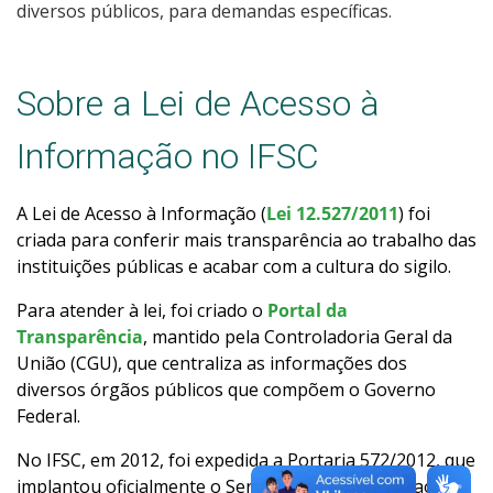
diversos públicos, para demandas específicas.
Consulta a processos
Sobre a Lei de Acesso à
Tecnologia da Informação
Informação no IFSC
Relação com Fundação de Apoio
A Lei de Acesso à Informação (
Lei 12.527/2011
) foi
criada para conferir mais transparência ao trabalho das
instituições públicas e acabar com a cultura do sigilo.
Para atender à lei, foi criado o
Portal da
Transparência
, mantido pela Controladoria Geral da
União (CGU), que centraliza as informações dos
diversos órgãos públicos que compõem o Governo
Federal.
No IFSC, em 2012, foi expedida a Portaria 572/2012, que
implantou oficialmente o Serviço de Informação ao