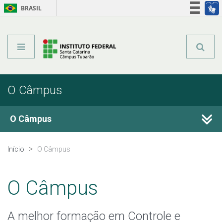
BRASIL
Órgãos do Governo
Acesso à informação
Legislação
O Câmpus
O Câmpus
Histórico
Início
O Câmpus
Horário de Funcionamento
O Câmpus
Estrutura Organizacional
A melhor formação em Controle e