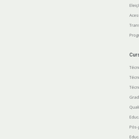
Elei
Aces
Tran
Prog
Cur
Técn
Técn
Técn
Grad
Quali
Educ
Pós-
Educ