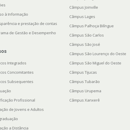
ções
Câmpus Joinville
so à Informação
Câmpus Lages
sparência e prestação de contas
Câmpus Palhoça Bilíngue
rama de Gestão e Desempenho
Câmpus São Carlos
Câmpus São José
sos
Câmpus São Lourenço do Oeste
icos Integrados
Câmpus São Miguel do Oeste
icos Concomitantes
Câmpus Tijucas
icos Subsequentes
Câmpus Tubarão
uação
Câmpus Urupema
ficação Profissional
Câmpus Xanxerê
ação de Jovens e Adultos
graduação
ação a Distância