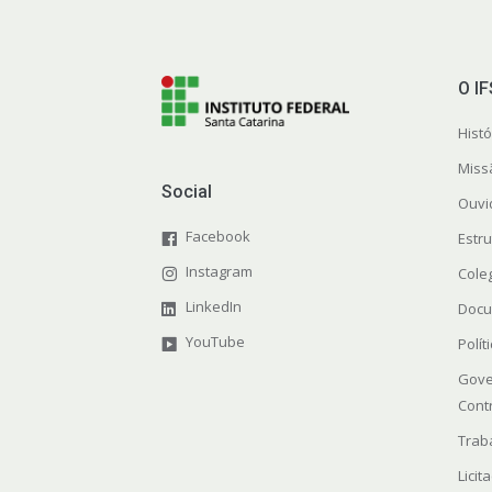
O I
Histó
Miss
Social
Ouvi
Facebook
Estr
Instagram
Cole
LinkedIn
Docu
YouTube
Polít
Gove
Cont
Trab
Licit