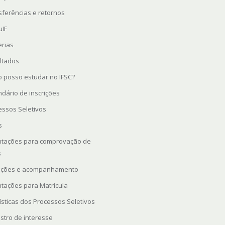
sferências e retornos
uIF
erias
ltados
 posso estudar no IFSC?
ndário de inscrições
essos Seletivos
s
ntações para comprovação de
s
rições e acompanhamento
ntações para Matrícula
ísticas dos Processos Seletivos
stro de interesse