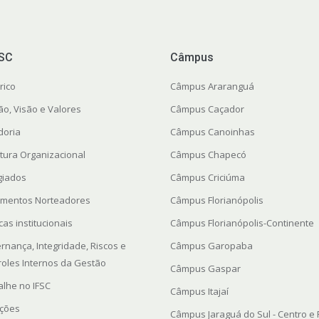
FSC
Câmpus
rico
Câmpus Araranguá
ão, Visão e Valores
Câmpus Caçador
doria
Câmpus Canoinhas
utura Organizacional
Câmpus Chapecó
giados
Câmpus Criciúma
mentos Norteadores
Câmpus Florianópolis
icas institucionais
Câmpus Florianópolis-Continente
rnança, Integridade, Riscos e
Câmpus Garopaba
roles Internos da Gestão
Câmpus Gaspar
alhe no IFSC
Câmpus Itajaí
ações
Câmpus Jaraguá do Sul - Centro e