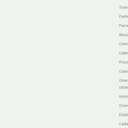
Tran
Parti
Parc
Resu
Como
Cale
Proc
Cota
Orie
cota
Insc
Orie
Estat
Cada