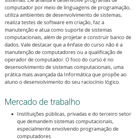
Pós-graduação
computador por meio de linguagens de programação,
utiliza ambientes de desenvolvimento de sistemas,
Educação a Distância
realiza testes de software em criação, faz a
manutenção e atua como suporte de sistemas
Educação de Jovens e Adultos
computacionais, além de projetar e construir banco de
dados. Vale destacar que a ênfase do curso não é a
Transferências e retornos
manutenção de computadores ou a qualificação de
operador de computador. O foco do curso é no
desenvolvimento de sistemas computacionais, uma
PartiuIF
prática mais avançada da Informática que propõe ao
aluno o desenvolvimento do seu raciocínio lógico.
Parcerias
Mercado de trabalho
Processo de Inscrição
Instituições públicas, privadas e do terceiro setor
que demandem sistemas computacionais,
especialmente envolvendo programação de
Resultados
computadores