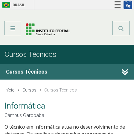
BRASIL
Órgãos do Governo
Acesso à informação
Legislação
Cursos Técnicos
Cursos Técnicos
Cursos Técnicos
Início
Cursos
Cursos Técnicos
Graduação
Informática
Câmpus Garopaba
Qualificação Profissional
O técnico em Informática atua no desenvolvimento de
sistemas. Ele analisa e desenvolve programas de