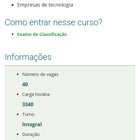
Empresas de tecnologia
Como posso estudar no IFSC?
Como entrar nesse curso?
Calendário de inscrições
Exame de Classificação
Processos Seletivos
Informações
Cotas
Orientações para comprovação de cotas
Número de vagas
40
Inscrições e acompanhamento
Carga horária
3340
Orientações para Matrícula
Turno
Estatísticas dos Processos Seletivos
Integral
Duração
Cadastro de interesse