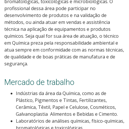
bromatológicas, toxicológicas e microbiológicas. O
Como posso estudar no IFSC?
profissional dessa área pode participar no
desenvolvimento de produtos e na validação de
Calendário de inscrições
métodos, ou ainda atuar em vendas e assistência
técnica na aplicação de equipamentos e produtos
químicos. Seja qual for sua área de atuação, o técnico
Processos Seletivos
em Química preza pela responsabilidade ambiental e
atua sempre em conformidade com as normas técnicas,
Cotas
de qualidade e de boas práticas de manufatura e de
segurança.
Orientações para comprovação de cotas
Mercado de trabalho
Inscrições e acompanhamento
Indústrias da área da Química, como as de
Orientações para Matrícula
Plástico, Pigmentos e Tintas, Fertilizantes,
Cerâmica, Têxtil, Papel e Celulose, Cosméticos,
Estatísticas dos Processos Seletivos
Galvanoplastia Alimentos e Bebidas e Cimento.
Laboratórios de análises químicas, físico-químicas,
bromatológicas e toxicológicas.
Cadastro de interesse