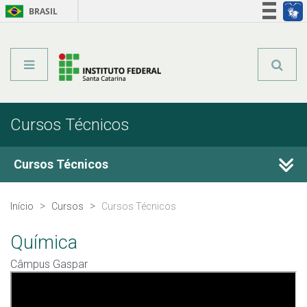
BRASIL
Órgãos do Governo
Acesso à informação
Legislação
Cursos Técnicos
Cursos Técnicos
Cursos Técnicos
Início
Cursos
Cursos Técnicos
Graduação
Química
Câmpus Gaspar
Qualificação Profissional