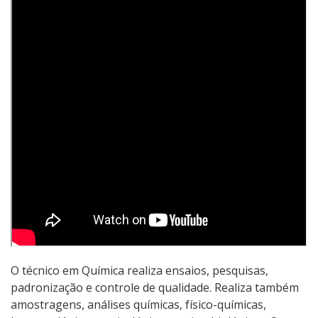
Pós-graduação
Educação a Distância
Educação de Jovens e Adultos
Transferências e retornos
PartiuIF
Parcerias
Processo de Inscrição
O técnico em Química realiza ensaios, pesquisas,
padronização e controle de qualidade. Realiza também
Resultados
amostragens, análises químicas, físico-químicas,