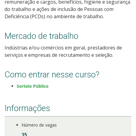
remuneração e cargos, benefícios, higiene e segurança
Como posso estudar no IFSC?
do trabalho e ações de inclusão de Pessoas com
Deficiência (PCDs) no ambiente de trabalho.
Calendário de inscrições
Mercado de trabalho
Processos Seletivos
Indústrias e/ou comércios em geral, prestadores de
serviços e empresas de recrutamento e seleção.
Cotas
Orientações para comprovação de cotas
Como entrar nesse curso?
Sorteio Público
Inscrições e acompanhamento
Orientações para Matrícula
Informações
Estatísticas dos Processos Seletivos
Número de vagas
35
Cadastro de interesse