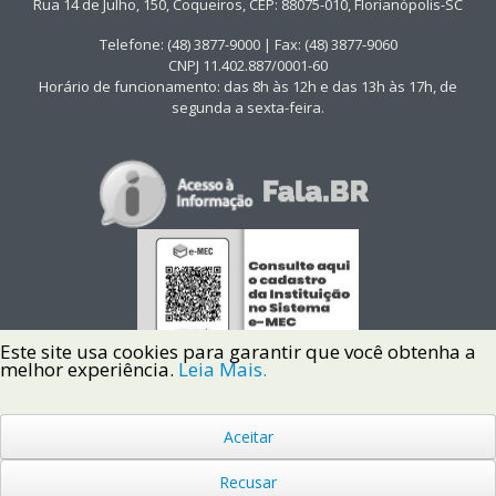
Rua 14 de Julho, 150, Coqueiros, CEP: 88075-010, Florianópolis-SC
Telefone: (48) 3877-9000 | Fax: (48) 3877-9060
CNPJ 11.402.887/0001-60
Horário de funcionamento: das 8h às 12h e das 13h às 17h, de
segunda a sexta-feira.
Este site usa cookies para garantir que você obtenha a
melhor experiência.
Leia Mais.
Aceitar
Copyright © 2022 Instituto Federal de Santa Catarina IFSC
Todos os Direitos Reservados.
Recusar