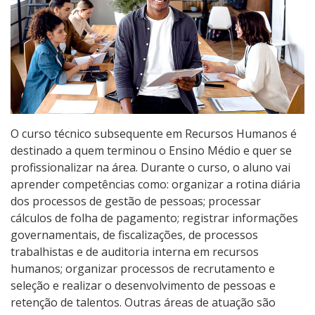
Pós-graduação
Educação a Distância
Educação de Jovens e Adultos
Transferências e retornos
O curso técnico subsequente em Recursos Humanos é
destinado a quem terminou o Ensino Médio e quer se
PartiuIF
profissionalizar na área. Durante o curso, o aluno vai
aprender competências como: organizar a rotina diária
Parcerias
dos processos de gestão de pessoas; processar
cálculos de folha de pagamento; registrar informações
governamentais, de fiscalizações, de processos
Processo de Inscrição
trabalhistas e de auditoria interna em recursos
humanos; organizar processos de recrutamento e
seleção e realizar o desenvolvimento de pessoas e
Resultados
retenção de talentos. Outras áreas de atuação são