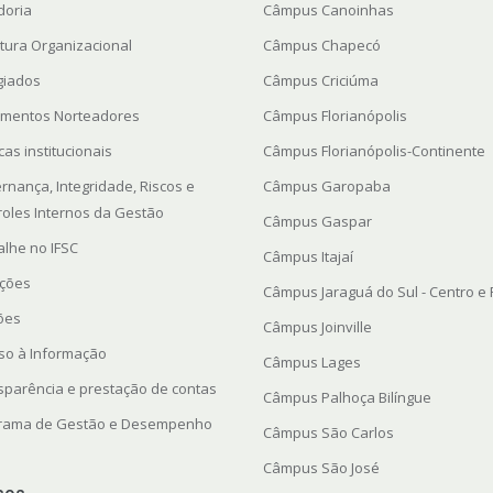
doria
Câmpus Canoinhas
utura Organizacional
Câmpus Chapecó
giados
Câmpus Criciúma
mentos Norteadores
Câmpus Florianópolis
icas institucionais
Câmpus Florianópolis-Continente
rnança, Integridade, Riscos e
Câmpus Garopaba
roles Internos da Gestão
Câmpus Gaspar
alhe no IFSC
Câmpus Itajaí
ações
Câmpus Jaraguá do Sul - Centro e
ções
Câmpus Joinville
so à Informação
Câmpus Lages
sparência e prestação de contas
Câmpus Palhoça Bilíngue
rama de Gestão e Desempenho
Câmpus São Carlos
Câmpus São José