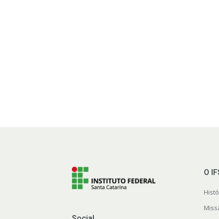
O I
Histó
Miss
Social