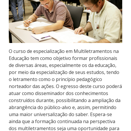
Pós-graduação
Educação a Distância
Educação de Jovens e Adultos
Transferências e retornos
O curso de especialização em Multiletramentos na
Educação tem como objetivo formar profissionais
PartiuIF
de diversas áreas, especialmente os da educação,
por meio da especialização de seus estudos, tendo
Parcerias
o letramento como o princípio pedagógico
norteador das ações. O egresso deste curso poderá
atuar como disseminador dos conhecimentos
construídos durante, possibilitando a ampliação da
Processo de Inscrição
abrangência do público-alvo e, assim, permitindo
uma maior universalização do saber. Espera-se
ainda que a formação continuada na perspectiva
Resultados
dos multiletramentos seja uma oportunidade para