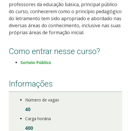
professores da educação básica, principal público
Como posso estudar no IFSC?
do curso, conhecerem como o princípio pedagógico
do letramento tem sido apropriado e abordado nas
Calendário de inscrições
diversas áreas do conhecimento, inclusive nas suas
próprias áreas de formação inicial.
Processos Seletivos
Como entrar nesse curso?
Cotas
Sorteio Público
Orientações para comprovação de cotas
Informações
Inscrições e acompanhamento
Orientações para Matrícula
Número de vagas
40
Estatísticas dos Processos Seletivos
Carga horária
400
Cadastro de interesse