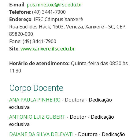
E-mail
:
pos.mne.xxe@ifsc.edu.br
Telefone
: (49) 3441-7900
Endereço
: IFSC Câmpus Xanxerê
Rua Euclides Hack, 1603, Veneza, Xanxerê - SC, CEP:
89820-000
Fone: (49) 3441-7900
Site
:
www.xanxere.ifsc.edu.br
Horário de atendimento:
Quinta-feira das 08:30 às
11:30
Corpo Docente
ANA PAULA PINHEIRO
- Doutora -
Dedicação
exclusiva
ANTONIO LUIZ GUBERT
- Doutor - Dedicação
exclusiva
DAIANE DA SILVA DELEVATI
- Doutora - Dedicação