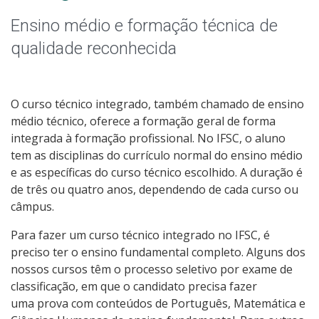
Educação de Jovens e Adultos
Ensino médio e formação técnica de
Graduação
qualidade reconhecida
Especialização
O curso técnico integrado, também chamado de ensino
Educação a Distância
médio técnico, oferece a formação geral de forma
integrada à formação profissional. No IFSC, o aluno
Todos os cursos
tem as disciplinas do currículo normal do ensino médio
e as específicas do curso técnico escolhido. A duração é
de três ou quatro anos, dependendo de cada curso ou
câmpus.
Processo de Inscrição
Para fazer um curso técnico integrado no IFSC, é
preciso ter o ensino fundamental completo. Alguns dos
Resultados
nossos cursos têm o processo seletivo por exame de
classificação, em que o candidato precisa fazer
Resultados Vagas Remanescentes
uma prova com conteúdos de Português, Matemática e