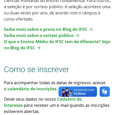
Ciências Humanas do ensino fundamental. Para outros,
Como posso estudar no IFSC?
a seleção é por sorteio público. A seleção acontece uma
ou duas vezes por ano, de acordo com o câmpus e
curso ofertado.
Calendário de inscrições
Saiba mais sobre a prova no Blog do IFSC
Processos Seletivos
Saiba mais sobre o sorteio público
O que o Ensino Médio do IFSC tem de diferente? Veja
Cotas
no Blog do IFSC
Inscrições e acompanhamento
Como se inscrever
Orientações para Matrícula
Para acompanhar todas as datas de ingresso, acesse
Transferências e Retornos
o
calendário de inscrições
.
Deixe seus dados no nosso
Cadastro de
Provas e Gabaritos
Interesse
para receber um e-mail quando as inscrições
estiverem abertas.
Estatísticas dos Processos Seletivos