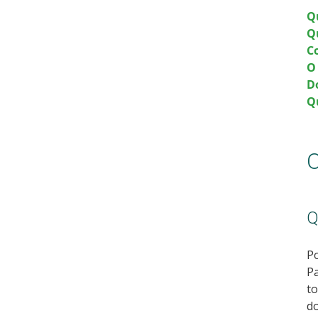
Q
Q
C
O
D
Q
O
Q
Po
Pa
to
d