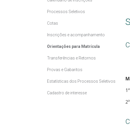
Processos Seletivos
S
Cotas
Inscrições e acompanhamento
C
Orientações para Matrícula
Transferências e Retornos
Provas e Gabaritos
M
Estatísticas dos Processos Seletivos
1ª
Cadastro de interesse
2ª
C