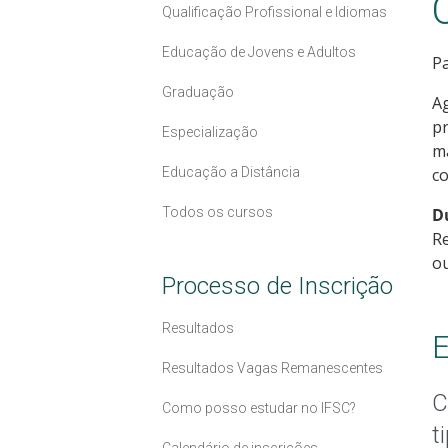
Qualificação Profissional e Idiomas
Educação de Jovens e Adultos
Pa
Graduação
Ag
pr
Especialização
ma
Educação a Distância
c
Todos os cursos
D
Re
ou
Processo de Inscrição
Resultados
E
Resultados Vagas Remanescentes
C
Como posso estudar no IFSC?
t
Calendário de inscrições