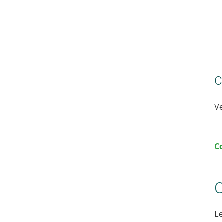
C
Ve
C
C
Le