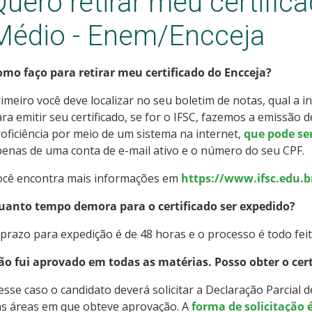
Quero retirar meu certific
Médio - Enem/Encceja
omo faço para retirar meu certificado do Encceja?
imeiro você deve localizar no seu boletim de notas, qual a in
ra emitir seu certificado, se for o IFSC, fazemos a emissão d
oficiência por meio de um sistema na internet,
que pode se
enas de uma conta de e-mail ativo e o número do seu CPF.
ocê encontra mais informações em
https://www.ifsc.edu.b
uanto tempo demora para o certificado ser expedido?
prazo para expedição é de 48 horas e o processo é todo feit
ão fui aprovado em todas as matérias. Posso obter o cert
sse caso o candidato deverá solicitar a Declaração Parcial d
as áreas em que obteve aprovação. A
forma de solicitação 