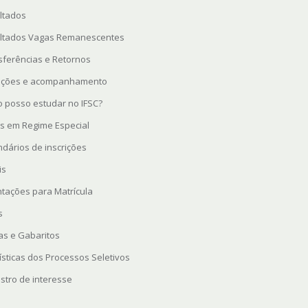
ltados
ltados Vagas Remanescentes
sferências e Retornos
rições e acompanhamento
 posso estudar no IFSC?
s em Regime Especial
ndários de inscrições
is
ntações para Matrícula
s
as e Gabaritos
ísticas dos Processos Seletivos
stro de interesse