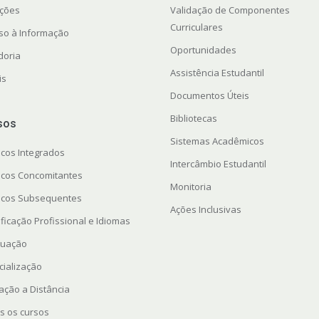
ações
Validação de Componentes
Curriculares
so à Informação
Oportunidades
doria
Assistência Estudantil
is
Documentos Úteis
Bibliotecas
sos
Sistemas Acadêmicos
icos Integrados
Intercâmbio Estudantil
icos Concomitantes
Monitoria
icos Subsequentes
Ações Inclusivas
ficação Profissional e Idiomas
uação
cialização
ação a Distância
s os cursos