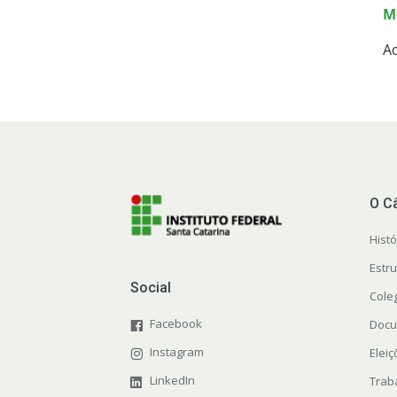
M
A
O C
Histó
Estr
Social
Cole
Facebook
Docu
Instagram
Elei
LinkedIn
Trab