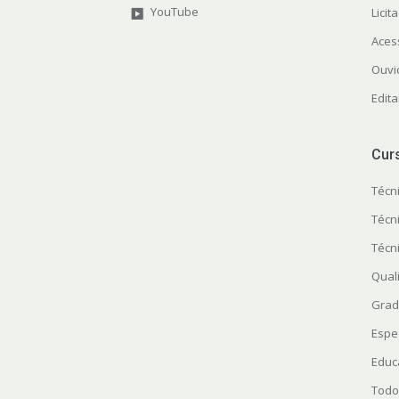
YouTube
Licit
Aces
Ouvi
Edita
Cur
Técn
Técn
Técn
Quali
Grad
Espe
Educ
Todo