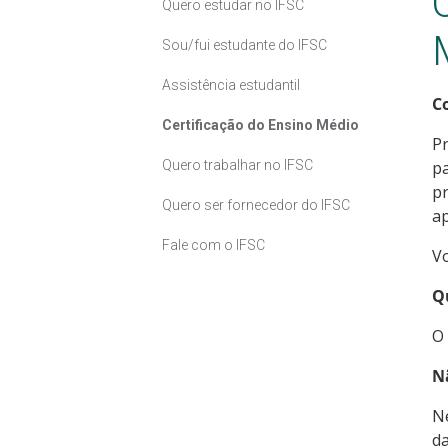
Quero estudar no IFSC
Sou/fui estudante do IFSC
Assistência estudantil
C
Certificação do Ensino Médio
Pr
Quero trabalhar no IFSC
pa
pr
Quero ser fornecedor do IFSC
ap
Fale com o IFSC
V
Q
O 
N
Ne
d