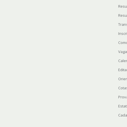
Resu
Resu
Tran
Insc
Como
Vaga
Cale
Edita
Orie
Cota
Prov
Estat
Cada