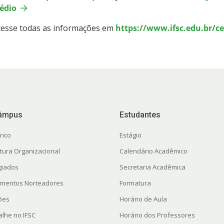
édio
cesse todas as informações em
https://www.ifsc.edu.br/ce
âmpus
Estudantes
rico
Estágio
utura Organizacional
Calendário Acadêmico
giados
Secretaria Acadêmica
mentos Norteadores
Formatura
ções
Horário de Aula
alhe no IFSC
Horário dos Professores