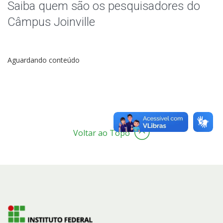
Grupos de Pesquisa
Saiba quem são os pesquisadores do
Câmpus Joinville
Pesquisa com dados/entrevistas institucionais
NIT - Núcleo de Inovação Tecnológica
Aguardando conteúdo
Voltar ao Topo