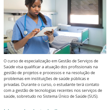
Graduação
Especialização
Educação a Distância
Todos os cursos
O curso de especialização em Gestão de Serviços de
Processo de Inscrição
Saúde visa qualificar a atuação dos profissionais na
gestão de projetos e processos e na resolução de
Resultados
problemas em instituições de saúde públicas e
privadas. Durante o curso, o estudante terá contato
Resultados Vagas Remanescentes
com a gestão de tecnologias recentes nos serviços de
saúde, sobretudo no Sistema Único de Saúde (SUS).
Como posso estudar no IFSC?