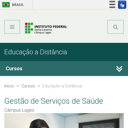
BRASIL
Órgãos do Governo
Acesso à informação
Legislação
Educação a Distância
Cursos
Técnicos Concomitantes
Início
Cursos
Educação a Distância
Técnicos Subsequentes
Gestão de Serviços de Saúde
Câmpus Lages
Qualificação Profissional e Idiomas