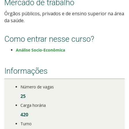
Mercado de trabalho
Calendário de inscrições
Órgãos públicos, privados e de ensino superior na área
da saúde.
Processos Seletivos
Inscrições e acompanhamento
Como entrar nesse curso?
Análise Socio-Econômica
Cotas
Orientações para Matrícula
Informações
Transferências e Retornos
Número de vagas
25
Provas e Gabaritos
Carga horária
Estatísticas dos Processos Seletivos
420
Turno