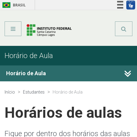
BRASIL
Órgãos do Governo
Acesso à informação
Legislação
Horário de Aula
Horário de Aula
Estágio
Início
Estudantes
Horário de Aula
Calendário Acadêmico
Horários de aulas
Registro Acadêmico
Fique por dentro dos horários das aulas