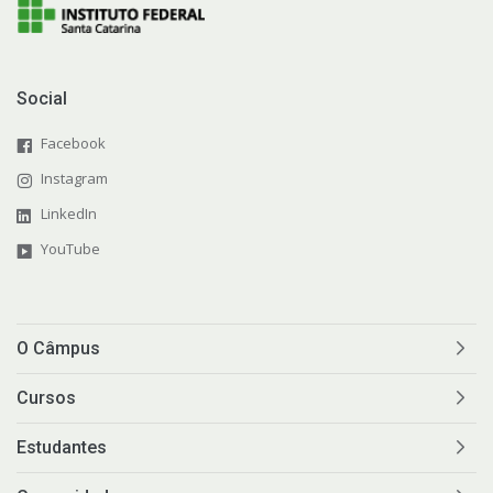
Sistemas Acadêmicos
Intercâmbio Estudantil
Social
Facebook
Representação Estudantil
Instagram
LinkedIn
YouTube
O Câmpus
Cursos
Estudantes