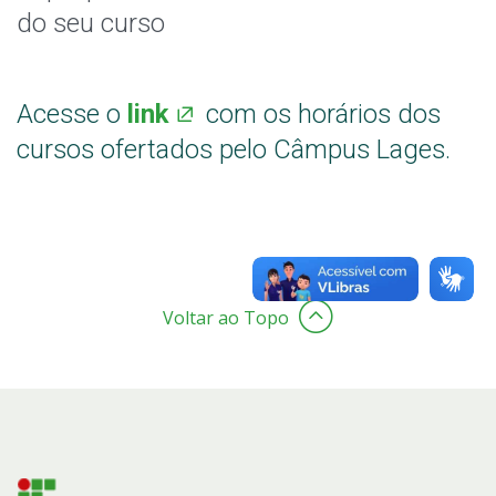
Coordenadoria Pedagógica
do seu curso
Formatura
Acesse o
link
com os horários dos
Horário de Aula
cursos ofertados pelo Câmpus Lages.
Horário dos Professores
Bolsas e Monitorias
Oportunidades
Voltar ao Topo
Assistência Estudantil
Documentos Úteis
Bibliotecas