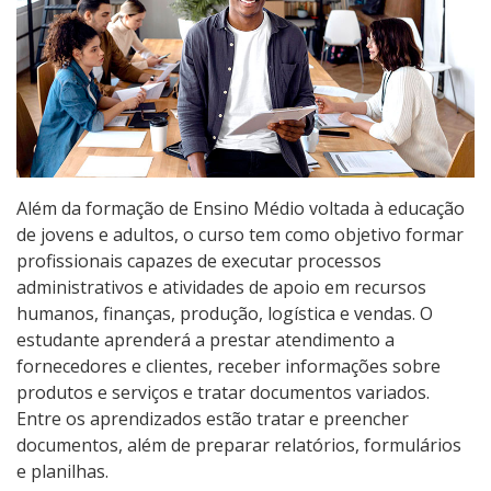
Qualificação Profissional e Idiomas
Educação de Jovens e Adultos
Graduação
Especialização
Além da formação de Ensino Médio voltada à educação
de jovens e adultos, o curso tem como objetivo formar
Educação a Distância
profissionais capazes de executar processos
administrativos e atividades de apoio em recursos
Todos os cursos
humanos, finanças, produção, logística e vendas. O
estudante aprenderá a prestar atendimento a
fornecedores e clientes, receber informações sobre
Processo de Inscrição
produtos e serviços e tratar documentos variados.
Entre os aprendizados estão tratar e preencher
documentos, além de preparar relatórios, formulários
Resultados
e planilhas.