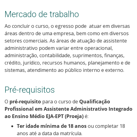
Resultados das Vagas Remanescentes
Mercado de trabalho
Como posso estudar no IFSC?
Ao concluir o curso, o egresso pode atuar em diversas
áreas dentro de uma empresa, bem como em diversos
Calendário de inscrições
setores comerciais. As áreas de atuação de assistente
administrativo podem variar entre operacional,
administração, contabilidade, suprimentos, finanças,
Processos Seletivos
crédito, jurídico, recursos humanos, planejamento e de
sistemas, atendimento ao público interno e externo.
Cotas
Inscrições e acompanhamento
Pré-requisitos
O
pré-requisito
para o curso de
Qualificação
Orientações para Matrícula
Profissional em Assistente Administrativo Integrado
ao Ensino Médio EJA-EPT (Proeja)
é:
Transferências e Retornos
Ter idade mínima de 18 anos
ou completar 18
anos até a data da matrícula.
Provas e Gabaritos