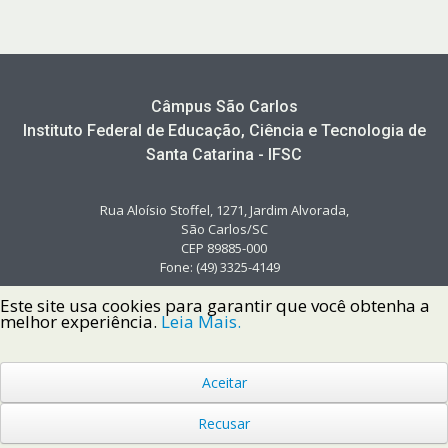
Câmpus São Carlos
Instituto Federal de Educação, Ciência e Tecnologia de
Santa Catarina - IFSC
Rua Aloísio Stoffel, 1271, Jardim Alvorada,
São Carlos/SC
CEP 89885-000
Fone: (49) 3325-4149
Este site usa cookies para garantir que você obtenha a
melhor experiência.
Leia Mais.
Aceitar
Copyright © 2022 Instituto Federal de Santa Catarina IFSC
Todos os Direitos Reservados.
Recusar