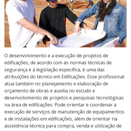
Qualificação Profissional e Idiomas
Educação de Jovens e Adultos
Graduação
Especialização
O desenvolvimento e a execução de projetos de
edificações, de acordo com as normas técnicas de
Educação a Distância
segurança e a legislação específica, é uma das
atribuições do técnico em Edificações. Esse profissional
Todos os cursos
atua também no planejamento e elaboração de
orçamento de obras e auxilia no estudo e
desenvolvimento de projetos e pesquisas tecnológicas
Processo de Inscrição
na área de edificações. Pode orientar e coordenar a
execução de serviços de manutenção de equipamentos
e de instalações em edificações, além de orientar na
Resultados
assistência técnica para compra, venda e utilização de