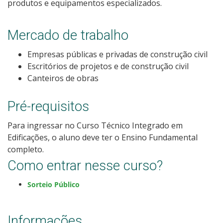
produtos e equipamentos especializados.
Resultados das Vagas Remanescentes
Mercado de trabalho
Como posso estudar no IFSC?
Empresas públicas e privadas de construção civil
Calendário de inscrições
Escritórios de projetos e de construção civil
Canteiros de obras
Processos Seletivos
Pré-requisitos
Cotas
Para ingressar no Curso Técnico Integrado em
Edificações, o aluno deve ter o Ensino Fundamental
Inscrições e acompanhamento
completo.
Como entrar nesse curso?
Orientações para Matrícula
Sorteio Público
Transferências e Retornos
Informações
Provas e Gabaritos