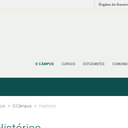
Órgãos do Gover
O CÂMPUS
CURSOS
ESTUDANTES
COMUNID
ício
O Câmpus
Histórico