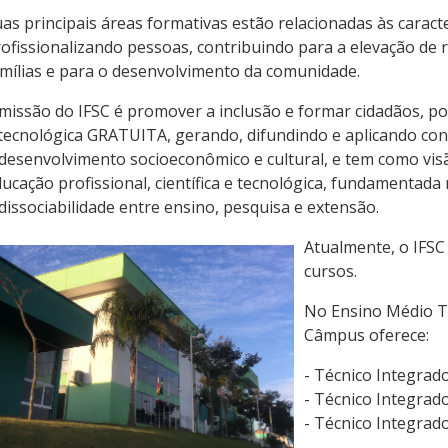
as principais áreas formativas estão relacionadas às caract
ofissionalizando pessoas, contribuindo para a elevação de r
mílias e para o desenvolvimento da comunidade.
missão do IFSC é promover a inclusão e formar cidadãos, por
tecnológica GRATUITA, gerando, difundindo e aplicando co
desenvolvimento socioeconômico e cultural, e tem como visão
ucação profissional, científica e tecnológica, fundamentada 
dissociabilidade entre ensino, pesquisa e extensão.
Atualmente, o IFSC
cursos.
No Ensino Médio Té
Câmpus oferece:
- Técnico Integrad
- Técnico Integrad
- Técnico Integrad