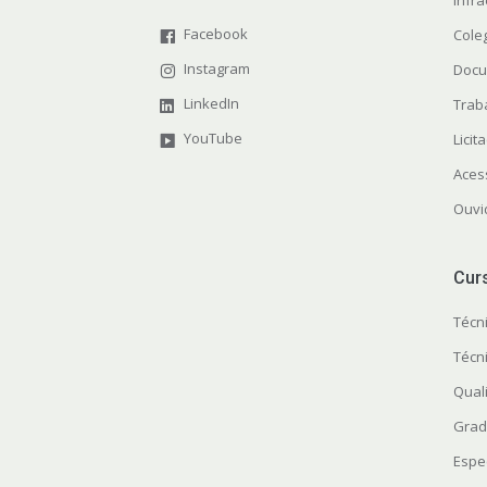
Infra
Facebook
Cole
Instagram
Docu
LinkedIn
Trab
YouTube
Licit
Aces
Ouvi
Cur
Técn
Técn
Quali
Grad
Espe