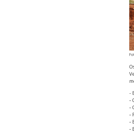
Fo
Os
Ve
m
- 
-
-
-
-
-