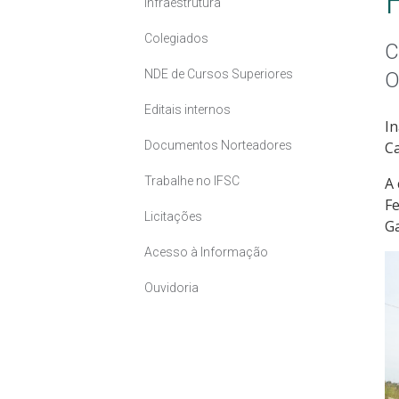
Infraestrutura
Colegiados
C
NDE de Cursos Superiores
O
Editais internos
In
Documentos Norteadores
Ca
Trabalhe no IFSC
A 
Fe
Licitações
Ga
Acesso à Informação
Ouvidoria