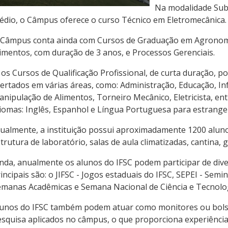
Na modalidade Subs
dio, o Câmpus oferece o curso Técnico em Eletromecânica.
 Câmpus conta ainda com Cursos de Graduação em Agronomi
imentos, com duração de 3 anos, e Processos Gerenciais.
 os Cursos de Qualificação Profissional, de curta duração, 
ertados em várias áreas, como: Administração, Educação, In
nipulação de Alimentos, Torneiro Mecânico, Eletricista, ent
iomas: Inglês, Espanhol e Língua Portuguesa para estrange
tualmente, a instituição possui aproximadamente 1200 alu
trutura de laboratório, salas de aula climatizadas, cantina, 
nda, anualmente os alunos do IFSC podem participar de div
incipais são: o JIFSC - Jogos estaduais do IFSC, SEPEI - Sem
manas Acadêmicas e Semana Nacional de Ciência e Tecnolog
unos do IFSC também podem atuar como monitores ou bolsi
squisa aplicados no câmpus, o que proporciona experiênci