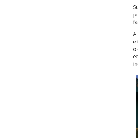
Su
pr
fa
A 
e 
o 
ed
in