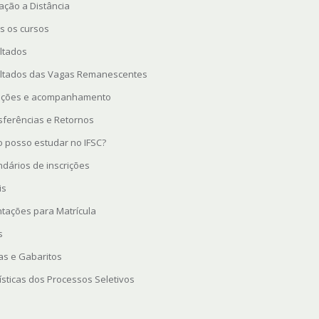
ação a Distância
s os cursos
ltados
ltados das Vagas Remanescentes
rições e acompanhamento
sferências e Retornos
 posso estudar no IFSC?
ndários de inscrições
is
ntações para Matrícula
s
as e Gabaritos
ísticas dos Processos Seletivos