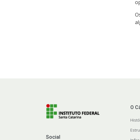
op
Os
a
O C
Histó
Estr
Social