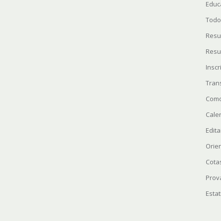
Educ
Todo
Resu
Resu
Insc
Tran
Como
Cale
Edita
Orie
Cota
Prov
Estat