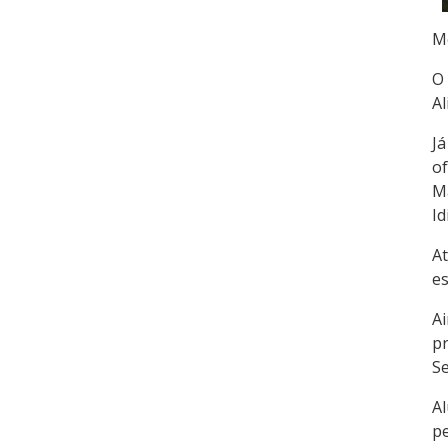
Mé
O
Al
Já
of
Ma
Id
A
es
Ai
pr
Se
Al
pe