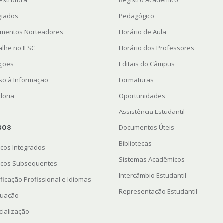
estrutura
Registro Acadêmico
giados
Pedagógico
mentos Norteadores
Horário de Aula
alhe no IFSC
Horário dos Professores
ações
Editais do Câmpus
so à Informação
Formaturas
doria
Oportunidades
Assistência Estudantil
sos
Documentos Úteis
Bibliotecas
icos Integrados
Sistemas Acadêmicos
icos Subsequentes
Intercâmbio Estudantil
ficação Profissional e Idiomas
Representação Estudantil
uação
cialização