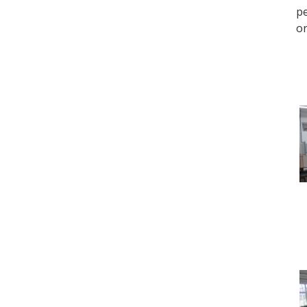
pe
or