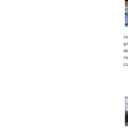
re
pr
de
re
co