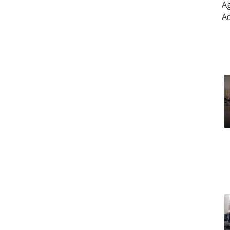
Ag
Ad