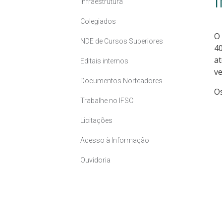
Infraestrutura
Colegiados
O 
NDE de Cursos Superiores
40
at
Editais internos
ve
Documentos Norteadores
Os
Trabalhe no IFSC
Licitações
Acesso à Informação
Ouvidoria