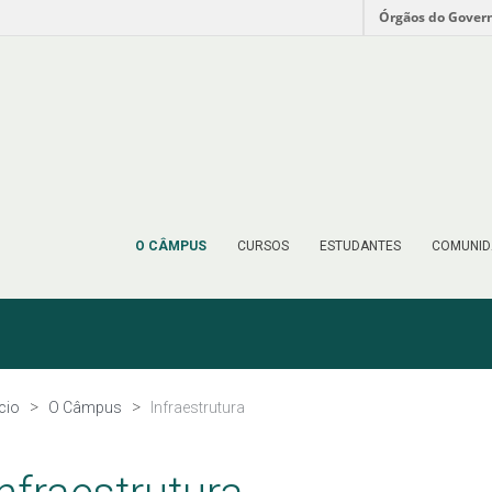
Órgãos do Gover
O CÂMPUS
CURSOS
ESTUDANTES
COMUNID
ício
O Câmpus
Infraestrutura