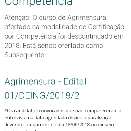
Competência
Pós-graduação
Atenção: O curso de Agrimensura
Educação a Distância
ofertado na modalidade de Certificação
Educação de Jovens e Adultos
por Competência foi descontinuado em
2018. Está sendo ofertado como
Transferências e retornos
Subsequente.
PartiuIF
Parcerias
Agrimensura - Edital
01/DEING/2018/2
Processo de Inscrição
*Os candidatos convocados que não compareceram à
entrevista na data agendada devido a paralização,
Resultados
deverão comparecer no dia 18/06/2018 no mesmo