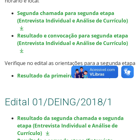
horário e local.
Como posso estudar no IFSC?
Segunda chamada para segunda etapa
(Entrevista Individual e Análise de Currículo)
Calendário de inscrições
Resultado e convocação para segunda etapa
Processos Seletivos
(Entrevista Individual e Análise de Currículo)
Cotas
Verifique no edital as orientações para a segunda etapa
Orientações para comprovação de cotas
Resultado da primeira etapa (Sorteio)
Inscrições e acompanhamento
Edital 01/DEING/2018/1
Orientações para Matrícula
Resultado da segunda chamada e segunda
Estatísticas dos Processos Seletivos
etapa (Entrevista Individual e Análise de
Currículo)
Cadastro de interesse