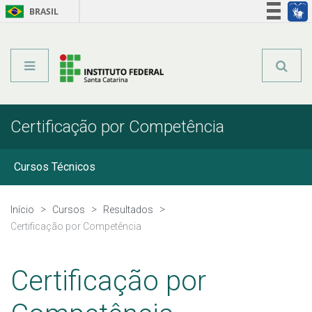
BRASIL
Órgãos do Governo
Acesso à informação
Legislação
Certificação por Competência
Cursos Técnicos
Graduação
Início
Cursos
Resultados
Certificação por Competência
Qualificação Profissional
Certificação por
Especialização Técnica