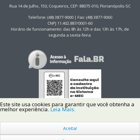
Rua 14 de Julho, 150, Coqueiros, CEP: 88075-010, Florianópolis-SC
Telefone: (48) 3877-9000 | Fax: (48) 3877-9060
CNPJ 11.402.887/0001-60
Horário de funcionamento: das 8h às 12h e das 13h às 17h, de
segunda a sexta-feira.
Este site usa cookies para garantir que você obtenha a
melhor experiência.
Leia Mais.
Aceitar
Copyright © 2022 Instituto Federal de Santa Catarina IFSC
Todos os Direitos Reservados.