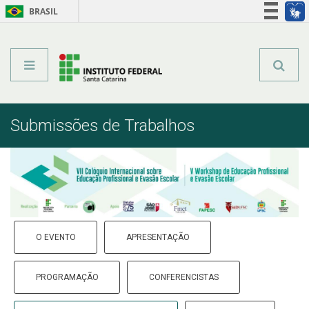
BRASIL
Órgãos do Governo
Acesso à informação
Legislação
Submissões de Trabalhos
O EVENTO
APRESENTAÇÃO
PROGRAMAÇÃO
CONFERENCISTAS