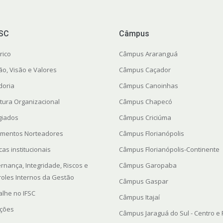
FSC
Câmpus
rico
Câmpus Araranguá
ão, Visão e Valores
Câmpus Caçador
doria
Câmpus Canoinhas
utura Organizacional
Câmpus Chapecó
giados
Câmpus Criciúma
mentos Norteadores
Câmpus Florianópolis
icas institucionais
Câmpus Florianópolis-Continente
rnança, Integridade, Riscos e
Câmpus Garopaba
roles Internos da Gestão
Câmpus Gaspar
alhe no IFSC
Câmpus Itajaí
ações
Câmpus Jaraguá do Sul - Centro e