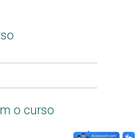
rso
am o curso