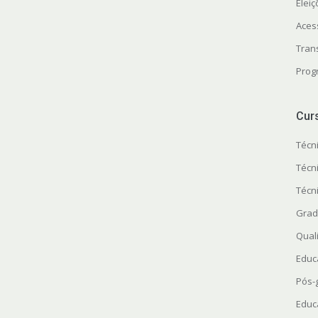
Elei
Aces
Tran
Prog
Cur
Técn
Técn
Técn
Grad
Quali
Educ
Pós-
Educ