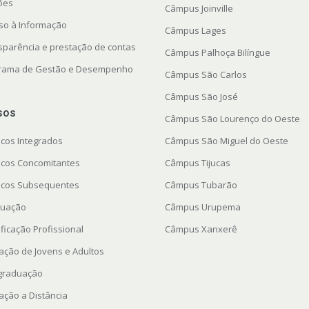
ções
Câmpus Joinville
so à Informação
Câmpus Lages
sparência e prestação de contas
Câmpus Palhoça Bilíngue
rama de Gestão e Desempenho
Câmpus São Carlos
Câmpus São José
sos
Câmpus São Lourenço do Oeste
icos Integrados
Câmpus São Miguel do Oeste
icos Concomitantes
Câmpus Tijucas
icos Subsequentes
Câmpus Tubarão
uação
Câmpus Urupema
ficação Profissional
Câmpus Xanxerê
ação de Jovens e Adultos
graduação
ação a Distância