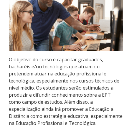
Pós-graduação
Educação a Distância
Educação de Jovens e Adultos
Transferências e retornos
O objetivo do curso é capacitar graduados,
PartiuIF
bacharéis e/ou tecnólogos que atuam ou
pretendem atuar na educação profissional e
Parcerias
tecnológica, especialmente nos cursos técnicos de
nível médio. Os estudantes serão estimulados a
produzir e difundir conhecimento sobre a EPT
como campo de estudos. Além disso, a
Processo de Inscrição
especialização ainda irá promover a Educação a
Distância como estratégia educativa, especialmente
na Educação Profissional e Tecnológica.
Resultados