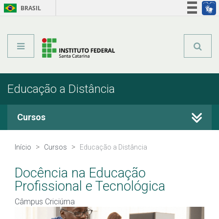
BRASIL
Órgãos do Governo
Acesso à informação
Legislação
Educação a Distância
Cursos
Cursos Técnicos
Início
Cursos
Educação a Distância
Graduação
Docência na Educação
Profissional e Tecnológica
Qualificação Profissional
Câmpus Criciúma