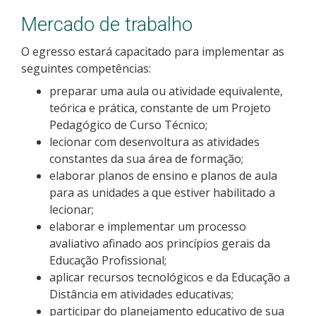
Como posso estudar no IFSC?
Mercado de trabalho
O egresso estará capacitado para implementar as
Calendário de inscrições
seguintes competências:
preparar uma aula ou atividade equivalente,
Processos Seletivos
teórica e prática, constante de um Projeto
Pedagógico de Curso Técnico;
Cotas
lecionar com desenvoltura as atividades
constantes da sua área de formação;
Orientações para comprovação de cotas
elaborar planos de ensino e planos de aula
para as unidades a que estiver habilitado a
Inscrições e acompanhamento
lecionar;
elaborar e implementar um processo
Orientações para Matrícula
avaliativo afinado aos princípios gerais da
Educação Profissional;
aplicar recursos tecnológicos e da Educação a
Estatísticas dos Processos Seletivos
Distância em atividades educativas;
participar do planejamento educativo de sua
Cadastro de interesse