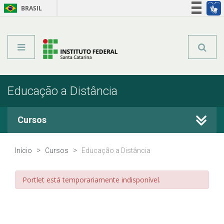
BRASIL
Órgãos do Governo
Acesso à informação
Legislação
Educação a Distância
Cursos
Cursos Técnicos
Início
Cursos
Educação a Distância
Graduação
Portlet está temporariamente indisponível.
Qualificação Profissional