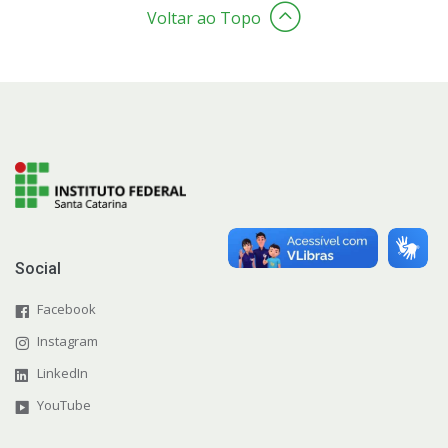
Pós-graduação
Voltar ao Topo
Educação a Distância
Educação de Jovens e Adultos
Transferências e retornos
PartiuIF
Parcerias
Social
Facebook
Instagram
Processo de Inscrição
LinkedIn
YouTube
Resultados