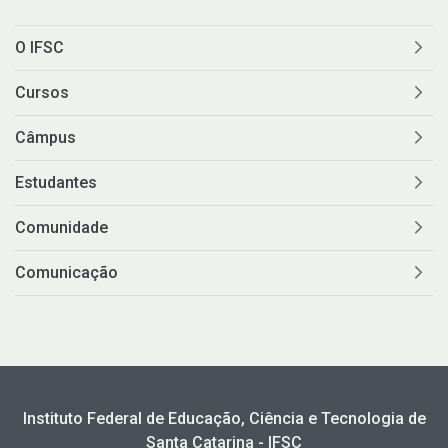
Como posso estudar no IFSC?
O IFSC
Calendário de inscrições
Cursos
Processos Seletivos
Câmpus
Cotas
Estudantes
Comunidade
Orientações para comprovação de cotas
Comunicação
Inscrições e acompanhamento
Orientações para Matrícula
Estatísticas dos Processos Seletivos
Instituto Federal de Educação, Ciência e Tecnologia de
Santa Catarina - IFSC
Cadastro de interesse