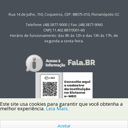
Rua 14 de Julho, 150, Coqueiros, CEP: 88075-010, Florianópolis-SC
Telefone: (48) 3877-9000 | Fax: (48) 3877-9060
CNPJ 11.402.887/0001-60
Horário de funcionamento: das 8h às 12h e das 13h às 17h, de
segunda a sexta-feira.
Este site usa cookies para garantir que você obtenha a
melhor experiência.
Leia Mais.
Aceitar
Copyright © 2022 Instituto Federal de Santa Catarina IFSC