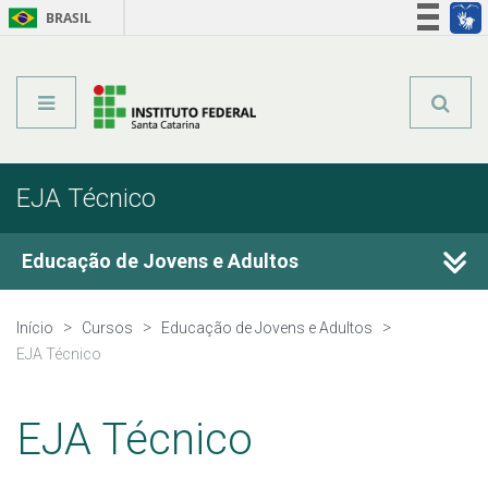
BRASIL
Órgãos do Governo
Acesso à informação
Legislação
EJA Técnico
Educação de Jovens e Adultos
Cursos Técnicos
Início
Cursos
Educação de Jovens e Adultos
EJA Técnico
Graduação
EJA Técnico
Qualificação Profissional