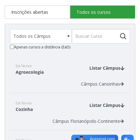
Como posso estudar no IFSC?
Inscrições abertas
Todos os cursos
Calendário de inscrições
Processos Seletivos
Apenas cursos a distância (EaD)
Cotas
EJA Técnico
Listar Câmpus
Agroecologia
Orientações para comprovação de cotas
Câmpus Canoinhas
Inscrições e acompanhamento
EJA Técnico
Listar Câmpus
Orientações para Matrícula
Cozinha
Câmpus Florianópolis-Continente
Estatísticas dos Processos Seletivos
Cadastro de interesse