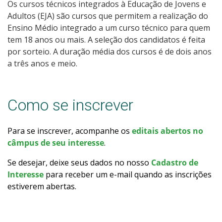
Pós-graduação
Os cursos técnicos integrados à Educação de Jovens e
Adultos (EJA) são cursos que permitem a realização do
Ensino Médio integrado a um curso técnico para quem
Educação a Distância
tem 18 anos ou mais. A seleção dos candidatos é feita
por sorteio. A duração média dos cursos é de dois anos
Educação de Jovens e Adultos
a três anos e meio.
Transferências e retornos
Como se inscrever
PartiuIF
Para se inscrever, acompanhe os
editais abertos no
Parcerias
câmpus de seu interesse
.
Se desejar, deixe seus dados no nosso
Cadastro de
Interesse
para receber um e-mail quando as inscrições
Processo de Inscrição
estiverem abertas.
Resultados