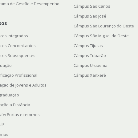
rama de Gestão e Desempenho
Câmpus São Carlos
Câmpus São José
sos
Câmpus São Lourenço do Oeste
icos Integrados
Câmpus São Miguel do Oeste
icos Concomitantes
Câmpus Tijucas
icos Subsequentes
Câmpus Tubarão
uação
Câmpus Urupema
ficação Profissional
Câmpus Xanxerê
ação de Jovens e Adultos
graduação
ação a Distância
sferências e retornos
uIF
erias