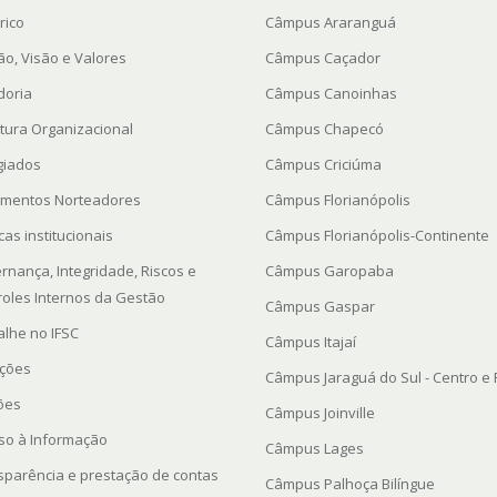
rico
Câmpus Araranguá
ão, Visão e Valores
Câmpus Caçador
doria
Câmpus Canoinhas
utura Organizacional
Câmpus Chapecó
giados
Câmpus Criciúma
mentos Norteadores
Câmpus Florianópolis
icas institucionais
Câmpus Florianópolis-Continente
rnança, Integridade, Riscos e
Câmpus Garopaba
roles Internos da Gestão
Câmpus Gaspar
alhe no IFSC
Câmpus Itajaí
ações
Câmpus Jaraguá do Sul - Centro e
ções
Câmpus Joinville
so à Informação
Câmpus Lages
sparência e prestação de contas
Câmpus Palhoça Bilíngue