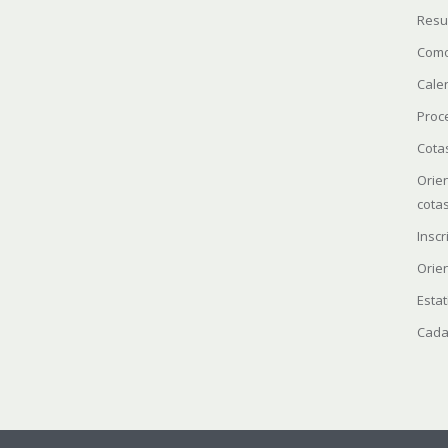
Resu
Como
Cale
Proc
Cota
Orie
cota
Insc
Orie
Estat
Cada