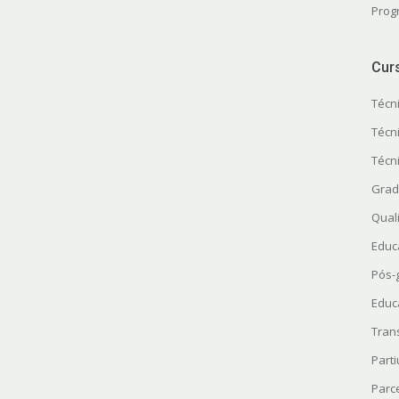
Prog
Cur
Técn
Técn
Técn
Grad
Quali
Educ
Pós-
Educ
Tran
Parti
Parc