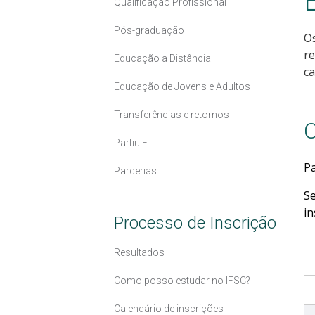
Qualificação Profissional
Pós-graduação
Os
re
Educação a Distância
ca
Educação de Jovens e Adultos
Transferências e retornos
C
PartiuIF
P
Parcerias
Se
in
Processo de Inscrição
Resultados
Como posso estudar no IFSC?
Calendário de inscrições