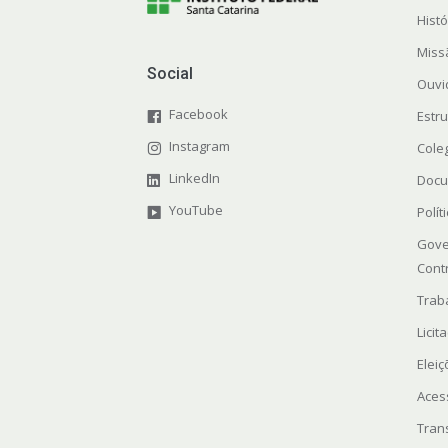
Histó
Miss
Social
Ouvi
Facebook
Estr
Instagram
Cole
LinkedIn
Docu
YouTube
Polít
Gove
Cont
Trab
Licit
Elei
Aces
Tran