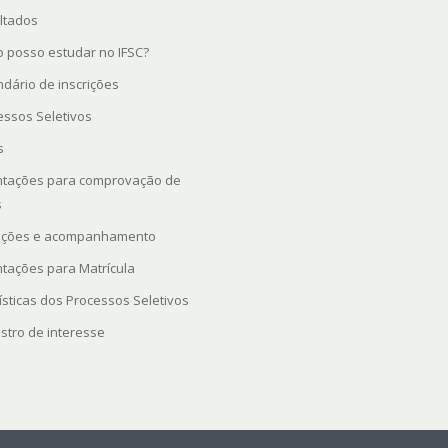
ltados
 posso estudar no IFSC?
ndário de inscrições
essos Seletivos
s
ntações para comprovação de
s
rições e acompanhamento
ntações para Matrícula
ísticas dos Processos Seletivos
stro de interesse