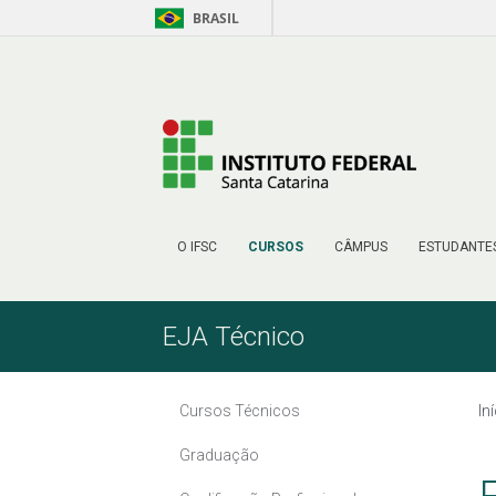
BRASIL
Pular para o Conteúdo
O IFSC
CURSOS
CÂMPUS
ESTUDANTE
EJA Técnico
Cursos Técnicos
In
Graduação