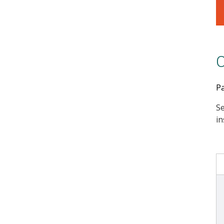
C
Pa
Se
in