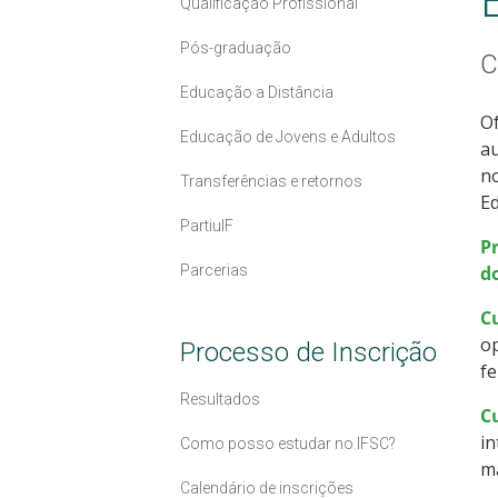
Qualificação Profissional
Pós-graduação
C
Educação a Distância
Of
Educação de Jovens e Adultos
au
no
Transferências e retornos
Ed
PartiuIF
P
Parcerias
d
C
op
Processo de Inscrição
fe
Resultados
Cu
in
Como posso estudar no IFSC?
ma
Calendário de inscrições