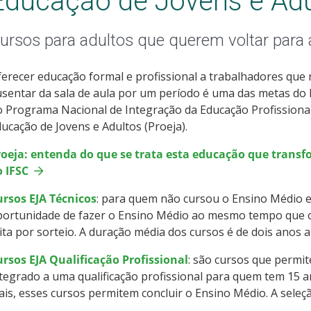
Educação de Jovens e Adu
ursos para adultos que querem voltar para a
erecer educação formal e profissional a trabalhadores que
sentar da sala de aula por um período é uma das metas do IF
 Programa Nacional de Integração da Educação Profissiona
ucação de Jovens e Adultos (Proeja).
roeja: entenda do que se trata esta educação que transf
o IFSC
ursos EJA Técnicos
: para quem não cursou o Ensino Médio e
ortunidade de fazer o Ensino Médio ao mesmo tempo que o c
ita por sorteio. A duração média dos cursos é de dois anos a
rsos EJA Qualificação Profissional
: são cursos que permi
tegrado a uma qualificação profissional para quem tem 15 
is, esses cursos permitem concluir o Ensino Médio. A seleçã