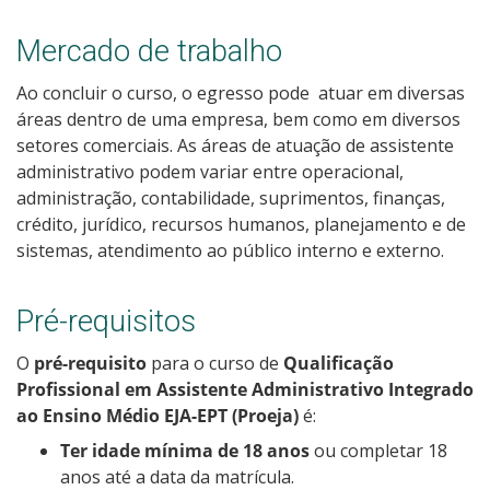
Como posso estudar no IFSC?
Mercado de trabalho
Calendário de inscrições
Ao concluir o curso, o egresso pode atuar em diversas
áreas dentro de uma empresa, bem como em diversos
Processos Seletivos
setores comerciais. As áreas de atuação de assistente
administrativo podem variar entre operacional,
administração, contabilidade, suprimentos, finanças,
Cotas
crédito, jurídico, recursos humanos, planejamento e de
sistemas, atendimento ao público interno e externo.
Orientações para comprovação de cotas
Inscrições e acompanhamento
Pré-requisitos
O
pré-requisito
para o curso de
Qualificação
Orientações para Matrícula
Profissional em Assistente Administrativo Integrado
ao Ensino Médio EJA-EPT (Proeja)
é:
Estatísticas dos Processos Seletivos
Ter idade mínima de 18 anos
ou completar 18
anos até a data da matrícula.
Cadastro de interesse