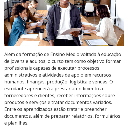
Pós-graduação
Educação a Distância
Educação de Jovens e Adultos
Transferências e retornos
Além da formação de Ensino Médio voltada à educação
de jovens e adultos, o curso tem como objetivo formar
PartiuIF
profissionais capazes de executar processos
administrativos e atividades de apoio em recursos
Parcerias
humanos, finanças, produção, logística e vendas. O
estudante aprenderá a prestar atendimento a
fornecedores e clientes, receber informações sobre
Processo de Inscrição
produtos e serviços e tratar documentos variados.
Entre os aprendizados estão tratar e preencher
documentos, além de preparar relatórios, formulários
Resultados
e planilhas.