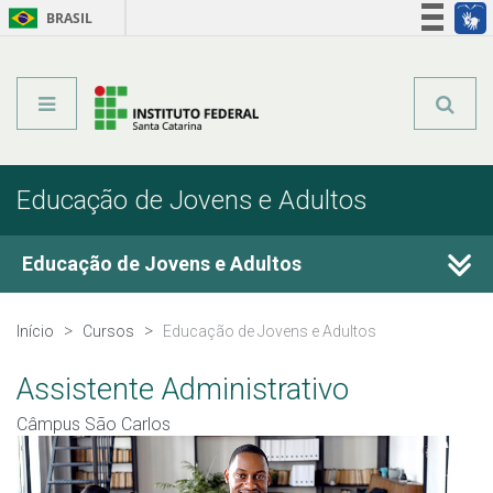
BRASIL
Órgãos do Governo
Acesso à informação
Legislação
Educação de Jovens e Adultos
Educação de Jovens e Adultos
Cursos Técnicos
Início
Cursos
Educação de Jovens e Adultos
Graduação
Assistente Administrativo
Câmpus São Carlos
Qualificação Profissional