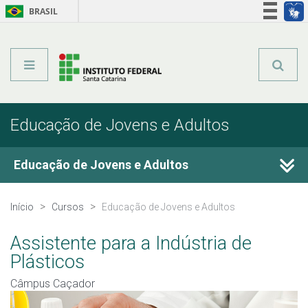
BRASIL
Órgãos do Governo
Acesso à informação
Legislação
Educação de Jovens e Adultos
Educação de Jovens e Adultos
Cursos Técnicos
Início
Cursos
Educação de Jovens e Adultos
Graduação
Assistente para a Indústria de
Plásticos
Qualificação Profissional
Câmpus Caçador