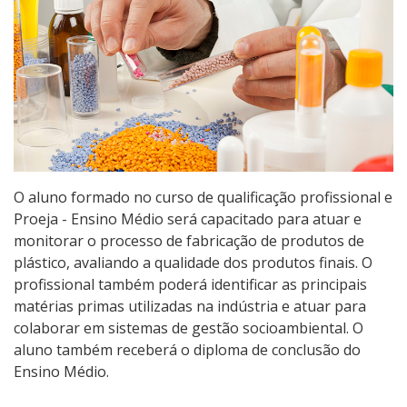
Pós-graduação
Educação a Distância
Educação de Jovens e Adultos
Transferências e retornos
PartiuIF
O aluno formado no curso de qualificação profissional e
Proeja - Ensino Médio será capacitado para atuar e
monitorar o processo de fabricação de produtos de
Parcerias
plástico, avaliando a qualidade dos produtos finais. O
profissional também poderá identificar as principais
matérias primas utilizadas na indústria e atuar para
Processo de Inscrição
colaborar em sistemas de gestão socioambiental. O
aluno também receberá o diploma de conclusão do
Ensino Médio.
Resultados