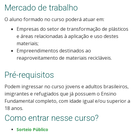
Mercado de trabalho
Como posso estudar no IFSC?
O aluno formado no curso poderá atuar em:
Calendário de inscrições
Empresas do setor de transformação de plásticos
e áreas relacionadas à aplicação e uso destes
Processos Seletivos
materiais;
Empreendimentos destinados ao
Cotas
reaproveitamento de materiais recicláveis.
Orientações para comprovação de cotas
Pré-requisitos
Podem ingressar no curso jovens e adultos brasileiros,
Inscrições e acompanhamento
imigrantes e refugiados que já possuem o Ensino
Fundamental completo, com idade igual e/ou superior a
Orientações para Matrícula
18 anos.
Como entrar nesse curso?
Estatísticas dos Processos Seletivos
Sorteio Público
Cadastro de interesse