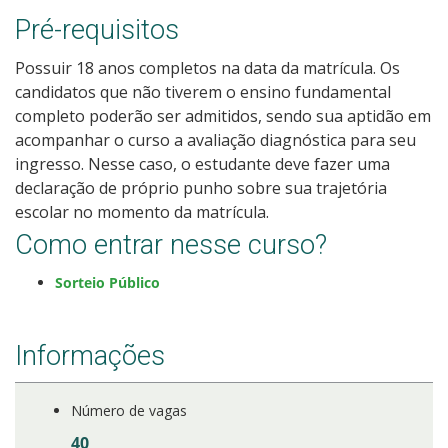
Como posso estudar no IFSC?
Pré-requisitos
Possuir 18 anos completos na data da matrícula. Os
Calendário de inscrições
candidatos que não tiverem o ensino fundamental
completo poderão ser admitidos, sendo sua aptidão em
Processos Seletivos
acompanhar o curso a avaliação diagnóstica para seu
ingresso. Nesse caso, o estudante deve fazer uma
Cotas
declaração de próprio punho sobre sua trajetória
escolar no momento da matrícula.
Orientações para comprovação de cotas
Como entrar nesse curso?
Sorteio Público
Inscrições e acompanhamento
Orientações para Matrícula
Informações
Estatísticas dos Processos Seletivos
Número de vagas
40
Cadastro de interesse