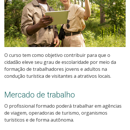
Pós-graduação
Educação a Distância
Educação de Jovens e Adultos
Transferências e retornos
O curso tem como objetivo contribuir para que o
cidadão eleve seu grau de escolaridade por meio da
PartiuIF
formação de trabalhadores jovens e adultos na
condução turística de visitantes a atrativos locais.
Parcerias
Mercado de trabalho
Processo de Inscrição
O profissional formado poderá trabalhar em agências
de viagem, operadoras de turismo, organismos
turísticos e de forma autônoma.
Resultados