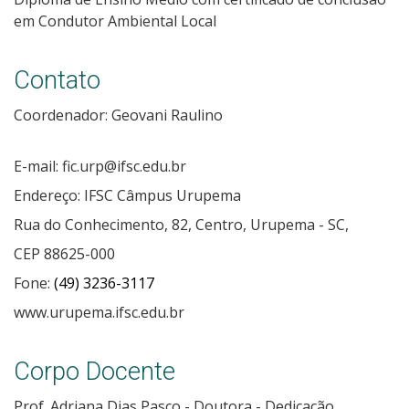
em Condutor Ambiental Local
Contato
Coordenador: Geovani Raulino
E-mail: fic.urp@ifsc.edu.br
Endereço: IFSC Câmpus Urupema
Rua do Conhecimento, 82, Centro, Urupema - SC,
CEP 88625-000
Fone:
(49) 3236-3117
www.urupema.ifsc.edu.br
Corpo Docente
Prof. Adriana Dias Pasco - Doutora - Dedicação