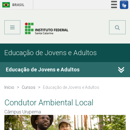
BRASIL
Órgãos do Governo
Acesso à informação
Legislação
Educação de Jovens e Adultos
Educação de Jovens e Adultos
Cursos Técnicos
Início
Cursos
Educação de Jovens e Adultos
Graduação
Condutor Ambiental Local
Câmpus Urupema
Qualificação Profissional