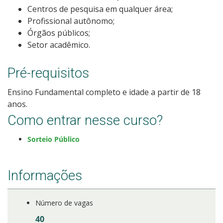
Centros de pesquisa em qualquer área;
Como posso estudar no IFSC?
Profissional autônomo;
Órgãos públicos;
Calendário de inscrições
Setor acadêmico.
Processos Seletivos
Pré-requisitos
Cotas
Ensino Fundamental completo e idade a partir de 18
anos.
Orientações para comprovação de cotas
Como entrar nesse curso?
Sorteio Público
Inscrições e acompanhamento
Orientações para Matrícula
Informações
Estatísticas dos Processos Seletivos
Número de vagas
40
Cadastro de interesse