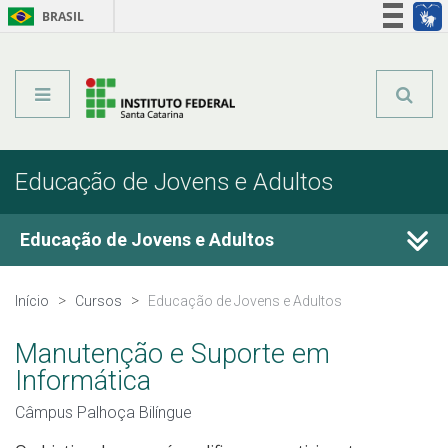
BRASIL
Órgãos do Governo
Acesso à informação
Legislação
Educação de Jovens e Adultos
Educação de Jovens e Adultos
Cursos Técnicos
Início
Cursos
Educação de Jovens e Adultos
Graduação
Manutenção e Suporte em
Informática
Qualificação Profissional
Câmpus Palhoça Bilíngue