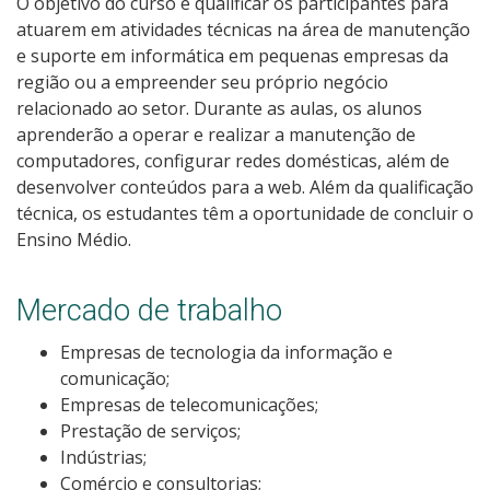
O objetivo do curso é qualificar os participantes para
Pós-graduação
atuarem em atividades técnicas na área de manutenção
e suporte em informática em pequenas empresas da
Educação a Distância
região ou a empreender seu próprio negócio
relacionado ao setor. Durante as aulas, os alunos
Educação de Jovens e Adultos
aprenderão a operar e realizar a manutenção de
computadores, configurar redes domésticas, além de
Transferências e retornos
desenvolver conteúdos para a web. Além da qualificação
técnica, os estudantes têm a oportunidade de concluir o
PartiuIF
Ensino Médio.
Parcerias
Mercado de trabalho
Empresas de tecnologia da informação e
comunicação;
Processo de Inscrição
Empresas de telecomunicações;
Prestação de serviços;
Resultados
Indústrias;
Comércio e consultorias;