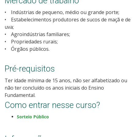
Mercado de trabalho
Como posso estudar no IFSC?
• Indústrias de pequeno, médio ou grande porte;
• Estabelecimentos produtores de sucos de maçã e de
Calendário de inscrições
uva;
• Agroindústrias familiares;
Processos Seletivos
• Propriedades rurais;
• Órgãos públicos.
Cotas
Pré-requisitos
Orientações para comprovação de cotas
Ter idade mínima de 15 anos, não ser alfabetizado ou
não ter concluído os anos iniciais do Ensino
Inscrições e acompanhamento
Fundamental.
Como entrar nesse curso?
Orientações para Matrícula
Sorteio Público
Estatísticas dos Processos Seletivos
Cadastro de interesse