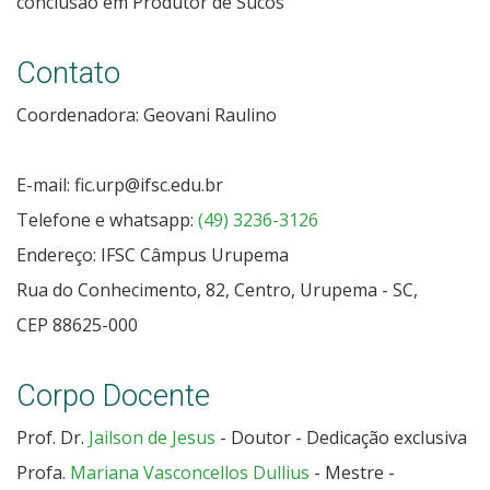
conclusão em Produtor de Sucos
Contato
Coordenadora: Geovani Raulino
E-mail: fic.urp@ifsc.edu.br
Telefone e whatsapp:
(49) 3236-3126
Endereço: IFSC Câmpus Urupema
Rua do Conhecimento, 82, Centro, Urupema - SC,
CEP 88625-000
Corpo Docente
Prof. Dr.
Jailson de Jesus
- Doutor - Dedicação exclusiva
Profa.
Mariana Vasconcellos Dullius
- Mestre -