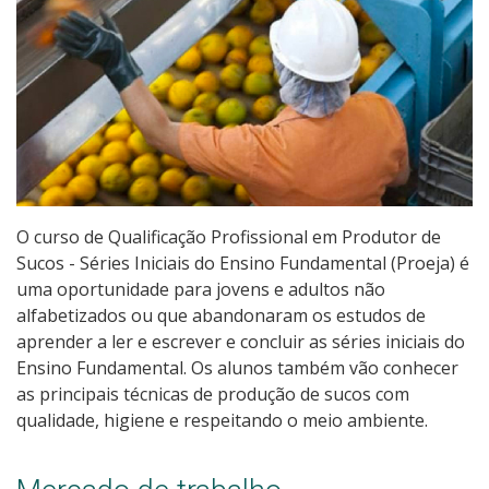
Pós-graduação
Educação a Distância
Educação de Jovens e Adultos
Transferências e retornos
PartiuIF
O curso de Qualificação Profissional em Produtor de
Sucos - Séries Iniciais do Ensino Fundamental (Proeja) é
uma oportunidade para jovens e adultos não
Parcerias
alfabetizados ou que abandonaram os estudos de
aprender a ler e escrever e concluir as séries iniciais do
Ensino Fundamental. Os alunos também vão conhecer
Processo de Inscrição
as principais técnicas de produção de sucos com
qualidade, higiene e respeitando o meio ambiente.
Resultados