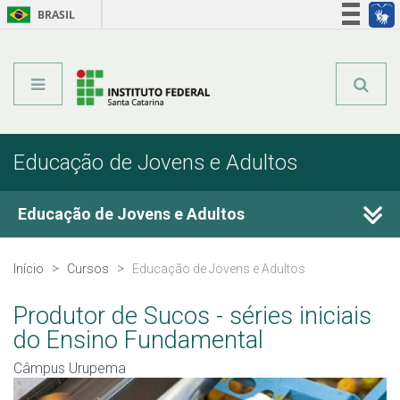
BRASIL
Órgãos do Governo
Acesso à informação
Legislação
Educação de Jovens e Adultos
Educação de Jovens e Adultos
Cursos Técnicos
Início
Cursos
Educação de Jovens e Adultos
Graduação
Produtor de Sucos - séries iniciais
do Ensino Fundamental
Qualificação Profissional
Câmpus Urupema