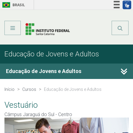
BRASIL
Órgãos do Governo
Acesso à informação
Legislação
Educação de Jovens e Adultos
Educação de Jovens e Adultos
Cursos Técnicos
Início
Cursos
Educação de Jovens e Adultos
Graduação
Vestuário
Câmpus Jaraguá do Sul - Centro
Qualificação Profissional