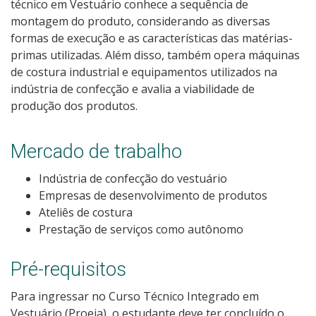
técnico em Vestuário conhece a sequência de
Como posso estudar no IFSC?
montagem do produto, considerando as diversas
formas de execução e as características das matérias-
Calendário de inscrições
primas utilizadas. Além disso, também opera máquinas
de costura industrial e equipamentos utilizados na
indústria de confecção e avalia a viabilidade de
Processos Seletivos
produção dos produtos.
Cotas
Mercado de trabalho
Orientações para comprovação de cotas
Indústria de confecção do vestuário
Empresas de desenvolvimento de produtos
Inscrições e acompanhamento
Ateliês de costura
Prestação de serviços como autônomo
Orientações para Matrícula
Pré-requisitos
Estatísticas dos Processos Seletivos
Para ingressar no Curso Técnico Integrado em
Vestuário (Proeja), o estudante deve ter concluído o
Cadastro de interesse