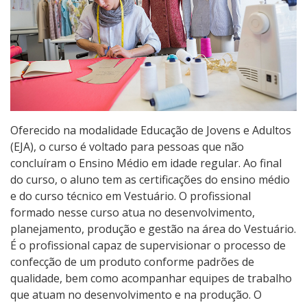
Pós-graduação
Educação a Distância
Educação de Jovens e Adultos
Transferências e retornos
Oferecido na modalidade Educação de Jovens e Adultos
(EJA), o curso é voltado para pessoas que não
PartiuIF
concluíram o Ensino Médio em idade regular. Ao final
do curso, o aluno tem as certificações do ensino médio
Parcerias
e do curso técnico em Vestuário. O profissional
formado nesse curso atua no desenvolvimento,
planejamento, produção e gestão na área do Vestuário.
Processo de Inscrição
É o profissional capaz de supervisionar o processo de
confecção de um produto conforme padrões de
qualidade, bem como acompanhar equipes de trabalho
Resultados
que atuam no desenvolvimento e na produção. O