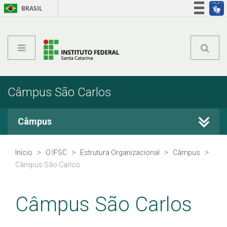
BRASIL
Órgãos do Governo
Acesso à informação
Legislação
Câmpus São Carlos
Câmpus
Início
O IFSC
Estrutura Organizacional
Câmpus
Câmpus São Carlos
Câmpus São Carlos