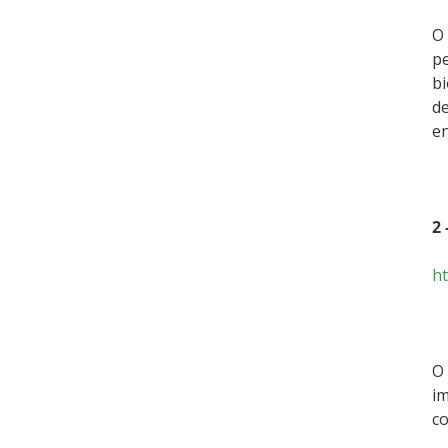
O 
pe
bi
de
en
2
h
O 
im
co