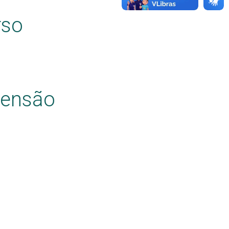
rso
tensão