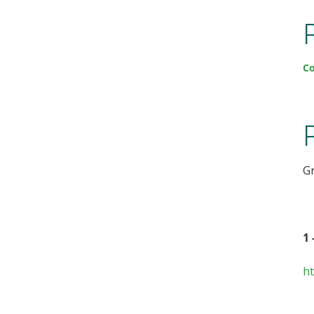
Co
G
1
h