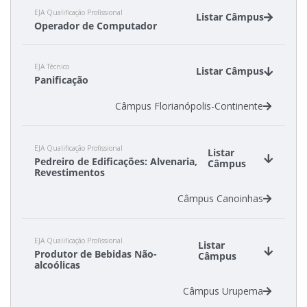
EJA Qualificação Profissional
Listar Câmpus
Operador de Computador
Câmpus Caçador
EJA Técnico
Câmpus São Carlos
Listar Câmpus
Panificação
Câmpus São José
Câmpus Florianópolis-Continente
EJA Qualificação Profissional
Listar
Pedreiro de Edificações: Alvenaria,
Câmpus
Revestimentos
Câmpus Canoinhas
EJA Qualificação Profissional
Listar
Produtor de Bebidas Não-
Câmpus
alcoólicas
Câmpus Urupema