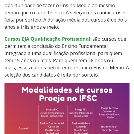
oportunidade de fazer o Ensino Médio ao mesmo
Como posso estudar no IFSC?
tempo que o curso técnico. A seleção dos candidatos é
feita por sorteio. A duração média dos cursos é de dois
Calendário de inscrições
anos a três anos e meio.
Processos Seletivos
Cursos EJA Qualificação Profissional
: são cursos que
permitem a conclusão do Ensino Fundamental
integrado a uma qualificação profissional para quem
Cotas
tem 15 anos ou mais. Para quem tem 18 anos ou
mais, esses cursos permitem concluir o Ensino Médio. A
Orientações para comprovação de cotas
seleção dos candidatos é feita por sorteio.
Inscrições e acompanhamento
Orientações para Matrícula
Estatísticas dos Processos Seletivos
Cadastro de interesse