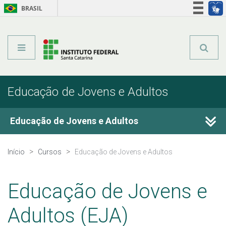
BRASIL
Órgãos do Governo
Acesso à informação
Legislação
Educação de Jovens e Adultos
Educação de Jovens e Adultos
Cursos Técnicos
Início
Cursos
Educação de Jovens e Adultos
Graduação
Educação de Jovens e
Qualificação Profissional
Adultos (EJA)