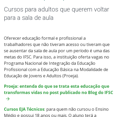
Pós-graduação
Cursos para adultos que querem voltar
Educação a Distância
para a sala de aula
Educação de Jovens e Adultos
Oferecer educação formal e profissional a
Transferências e retornos
trabalhadores que não tiveram acesso ou tiveram que
se ausentar da sala de aula por um período é uma das
PartiuIF
metas do IFSC. Para isso, a instituição oferta vagas no
Programa Nacional de Integração da Educação
Profissional com a Educação Básica na Modalidade de
Parcerias
Educação de Jovens e Adultos (Proeja).
Proeja: entenda do que se trata esta educação que
transformas vidas no post publicado no Blog do IFSC
Processo de Inscrição
Cursos EJA Técnicos
Resultados
: para quem não cursou o Ensino
Médio e possui 18 anos ou mais. O aluno terá a