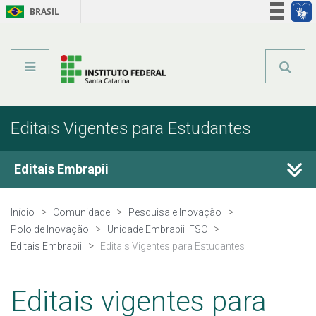
BRASIL
Órgãos do Governo
Acesso à informação
Legislação
Editais Vigentes para Estudantes
Editais Embrapii
Polo de Inovação
Início
Comunidade
Pesquisa e Inovação
Polo de Inovação
Unidade Embrapii IFSC
Unidade Embrapii IFSC
Editais Embrapii
Editais Vigentes para Estudantes
Equipe
Editais vigentes para