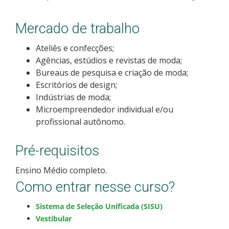
Como posso estudar no IFSC?
Mercado de trabalho
Calendário de inscrições
Ateliês e confecções;
Agências, estúdios e revistas de moda;
Processos Seletivos
Bureaus de pesquisa e criação de moda;
Escritórios de design;
Cotas
Indústrias de moda;
Microempreendedor individual e/ou
Orientações para comprovação de cotas
profissional autônomo.
Inscrições e acompanhamento
Pré-requisitos
Ensino Médio completo.
Orientações para Matrícula
Como entrar nesse curso?
Estatísticas dos Processos Seletivos
Sistema de Seleção Unificada (SISU)
Vestibular
Cadastro de interesse