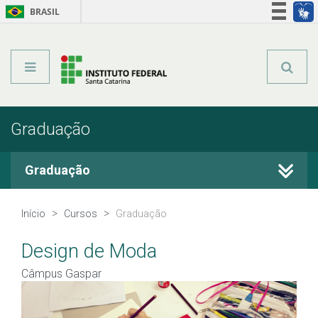
BRASIL
Órgãos do Governo
Acesso à informação
Legislação
Graduação
Graduação
Cursos Técnicos
Início
Cursos
Graduação
Graduação
Design de Moda
Câmpus Gaspar
Qualificação Profissional