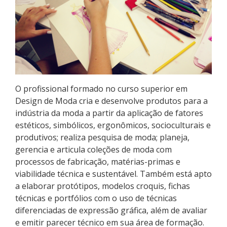
Pós-graduação
Educação a Distância
Educação de Jovens e Adultos
Transferências e retornos
O profissional formado no curso superior em
Design de Moda cria e desenvolve produtos para a
PartiuIF
indústria da moda a partir da aplicação de fatores
estéticos, simbólicos, ergonômicos, socioculturais e
Parcerias
produtivos; realiza pesquisa de moda; planeja,
gerencia e articula coleções de moda com
processos de fabricação, matérias-primas e
viabilidade técnica e sustentável. Também está apto
Processo de Inscrição
a elaborar protótipos, modelos croquis, fichas
técnicas e portfólios com o uso de técnicas
diferenciadas de expressão gráfica, além de avaliar
Resultados
e emitir parecer técnico em sua área de formação.