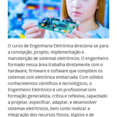
Pós-graduação
Educação a Distância
Educação de Jovens e Adultos
Transferências e retornos
O curso de Engenharia Eletrônica direciona-se para
a concepção, projeto, implementação e
PartiuIF
manutenção de sistemas eletrônicos. O engenheiro
formado nessa área trabalha diretamente com o
Parcerias
hardware, firmware e software que compõem os
sistemas com eletrônica embarcada. Com sólidos
conhecimentos científicos e tecnológicos, o
Engenheiro Eletrônico é um profissional com
Processo de Inscrição
formação generalista, crítica e reflexiva, capacitado
a projetar, especificar, adaptar, e desenvolver
sistemas eletrônicos, bem como realizar a
Resultados
integração dos recursos físicos, lógicos e de