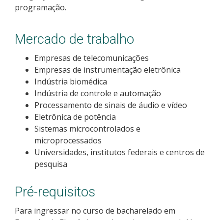
programação.
Como posso estudar no IFSC?
Mercado de trabalho
Calendário de inscrições
Empresas de telecomunicações
Processos Seletivos
Empresas de instrumentação eletrônica
Indústria biomédica
Cotas
Indústria de controle e automação
Processamento de sinais de áudio e vídeo
Orientações para comprovação de cotas
Eletrônica de potência
Sistemas microcontrolados e
microprocessados
Inscrições e acompanhamento
Universidades, institutos federais e centros de
pesquisa
Orientações para Matrícula
Pré-requisitos
Estatísticas dos Processos Seletivos
Para ingressar no curso de bacharelado em
Cadastro de interesse