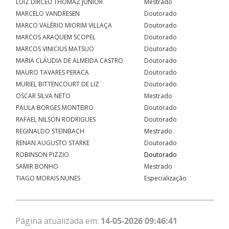
LUIZ DIRCEU THOMAZ JUNIOR
Mestrado
MARCELO VANDRESEN
Doutorado
MARCO VALÉRIO MIORIM VILLAÇA
Doutorado
MARCOS ARAQUEM SCOPEL
Doutorado
MARCOS VINICIUS MATSUO
Doutorado
MARIA CLÁUDIA DE ALMEIDA CASTRO
Doutorado
MAURO TAVARES PERACA
Doutorado
MURIEL BITTENCOURT DE LIZ
Doutorado
OSCAR SILVA NETO
Mestrado
PAULA BORGES MONTEIRO
Doutorado
RAFAEL NILSON RODRIGUES
Doutorado
REGINALDO STEINBACH
Mestrado
RENAN AUGUSTO STARKE
Doutorado
ROBINSON PIZZIO
Doutorado
SAMIR BONHO
Mestrado
TIAGO MORAIS NUNES
Especialização
Página atualizada em:
14-05-2026 09:46:41