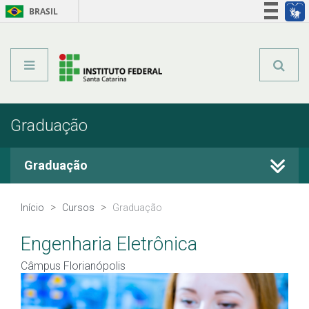
BRASIL
Órgãos do Governo
Acesso à informação
Legislação
Graduação
Graduação
Cursos Técnicos
Início
Cursos
Graduação
Graduação
Engenharia Eletrônica
Câmpus Florianópolis
Qualificação Profissional