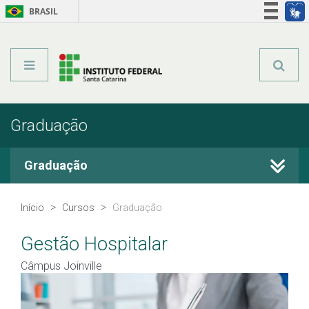
BRASIL
Órgãos do Governo
Acesso à informação
Legislação
Graduação
Graduação
Cursos Técnicos
Início
Cursos
Graduação
Graduação
Gestão Hospitalar
Câmpus Joinville
Qualificação Profissional