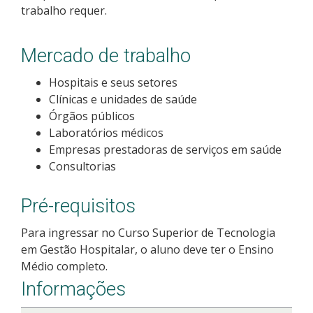
trabalho requer.
Como posso estudar no IFSC?
Mercado de trabalho
Calendário de inscrições
Hospitais e seus setores
Processos Seletivos
Clínicas e unidades de saúde
Órgãos públicos
Cotas
Laboratórios médicos
Empresas prestadoras de serviços em saúde
Orientações para comprovação de cotas
Consultorias
Inscrições e acompanhamento
Pré-requisitos
Para ingressar no Curso Superior de Tecnologia
Orientações para Matrícula
em Gestão Hospitalar, o aluno deve ter o Ensino
Médio completo.
Estatísticas dos Processos Seletivos
Informações
Cadastro de interesse