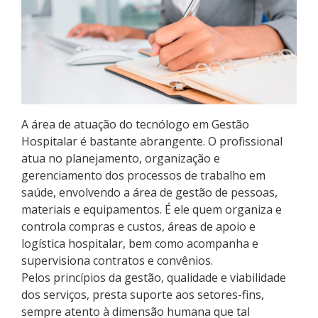
Pós-graduação
Educação a Distância
Educação de Jovens e Adultos
Transferências e retornos
A área de atuação do tecnólogo em Gestão
Hospitalar é bastante abrangente. O profissional
PartiuIF
atua no planejamento, organização e
gerenciamento dos processos de trabalho em
Parcerias
saúde, envolvendo a área de gestão de pessoas,
materiais e equipamentos. É ele quem organiza e
controla compras e custos, áreas de apoio e
logística hospitalar, bem como acompanha e
Processo de Inscrição
supervisiona contratos e convênios.
Pelos princípios da gestão, qualidade e viabilidade
dos serviços, presta suporte aos setores-fins,
Resultados
sempre atento à dimensão humana que tal