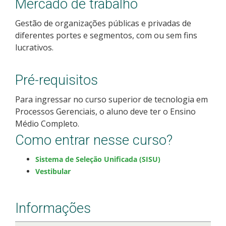
Mercado de trabalho
Como posso estudar no IFSC?
Gestão de organizações públicas e privadas de
diferentes portes e segmentos, com ou sem fins
Calendário de inscrições
lucrativos.
Processos Seletivos
Pré-requisitos
Cotas
Para ingressar no curso superior de tecnologia em
Processos Gerenciais, o aluno deve ter o Ensino
Orientações para comprovação de cotas
Médio Completo.
Como entrar nesse curso?
Inscrições e acompanhamento
Sistema de Seleção Unificada (SISU)
Vestibular
Orientações para Matrícula
Estatísticas dos Processos Seletivos
Informações
Cadastro de interesse