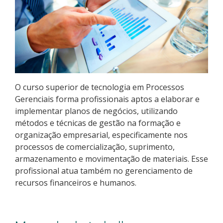
Pós-graduação
Educação a Distância
Educação de Jovens e Adultos
Transferências e retornos
O curso superior de tecnologia em Processos
Gerenciais forma profissionais aptos a elaborar e
PartiuIF
implementar planos de negócios, utilizando
métodos e técnicas de gestão na formação e
Parcerias
organização empresarial, especificamente nos
processos de comercialização, suprimento,
armazenamento e movimentação de materiais. Esse
profissional atua também no gerenciamento de
Processo de Inscrição
recursos financeiros e humanos.
Resultados