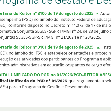
Programa de Gestão e D
rtaria do Reitor nº 3100 de 19 de agosto de 2025
Autor
sempenho (PGD) no âmbito do Instituto Federal de Educação
FSC), conforme disposto no Decreto n° 11.072, de 17 de maio
rmativa Conjunta SEGES- SGPRT/MGI nº 24, de 28 de julho 
onjuntas SEGES-SGP-SRT/MGI n° 21/2024 e n° 20/2025.
rtaria do Reitor nº 3101 de 19 de agosto de 2025.
Inst
GD), no âmbito do IFSC, e estabelece orientações e procedi
ecução das atividades dos participantes do Programa e apli
cnico-administrativos em educação ocupantes de cargo efeti
DITAL UNIFICADO DO PGD no 01/2026/PGD–REITORIA/IFS
dital Unificado do PGD nº 01/2026
, que regulamenta a sel
TAEs) para o Programa de Gestão e Desempenho.