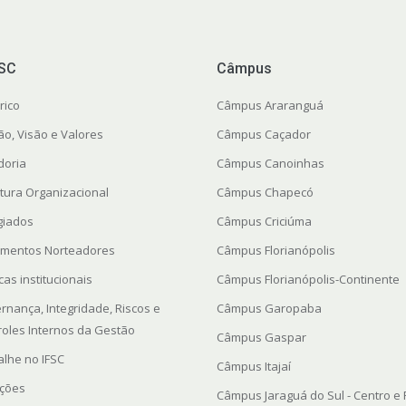
FSC
Câmpus
rico
Câmpus Araranguá
ão, Visão e Valores
Câmpus Caçador
doria
Câmpus Canoinhas
utura Organizacional
Câmpus Chapecó
giados
Câmpus Criciúma
mentos Norteadores
Câmpus Florianópolis
icas institucionais
Câmpus Florianópolis-Continente
rnança, Integridade, Riscos e
Câmpus Garopaba
roles Internos da Gestão
Câmpus Gaspar
alhe no IFSC
Câmpus Itajaí
ações
Câmpus Jaraguá do Sul - Centro e