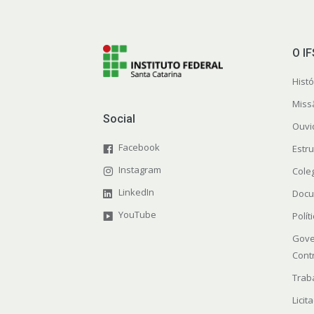
O I
Histó
Miss
Social
Ouvi
Facebook
Estr
Instagram
Cole
LinkedIn
Docu
YouTube
Polít
Gove
Cont
Trab
Licit