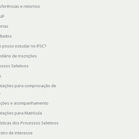
sferências e retornos
uIF
erias
ltados
 posso estudar no IFSC?
ndário de inscrições
essos Seletivos
s
ntações para comprovação de
s
rições e acompanhamento
ntações para Matrícula
ísticas dos Processos Seletivos
stro de interesse