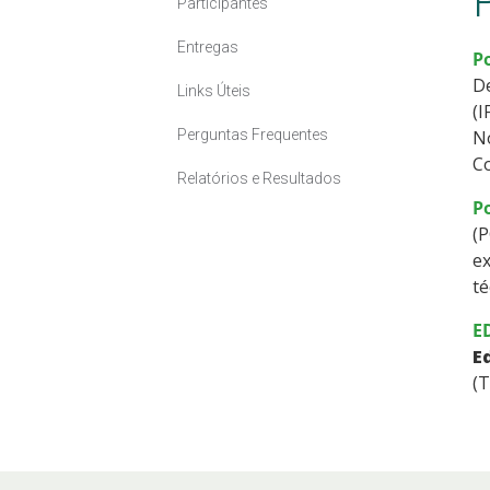
Participantes
Entregas
Po
De
Links Úteis
(I
Perguntas Frequentes
No
C
Relatórios e Resultados
Po
(P
ex
té
E
E
(