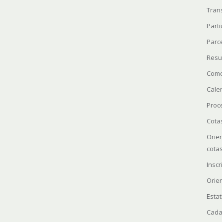
Tran
Parti
Parc
Resu
Como
Cale
Proc
Cota
Orie
cota
Insc
Orie
Estat
Cada