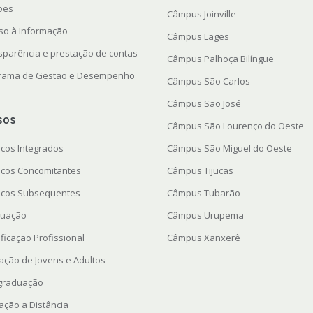
ções
Câmpus Joinville
so à Informação
Câmpus Lages
sparência e prestação de contas
Câmpus Palhoça Bilíngue
rama de Gestão e Desempenho
Câmpus São Carlos
Câmpus São José
sos
Câmpus São Lourenço do Oeste
icos Integrados
Câmpus São Miguel do Oeste
icos Concomitantes
Câmpus Tijucas
icos Subsequentes
Câmpus Tubarão
uação
Câmpus Urupema
ficação Profissional
Câmpus Xanxerê
ação de Jovens e Adultos
graduação
ação a Distância