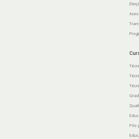
Elei
Aces
Tran
Prog
Cur
Técn
Técn
Técn
Grad
Quali
Educ
Pós-
Educ