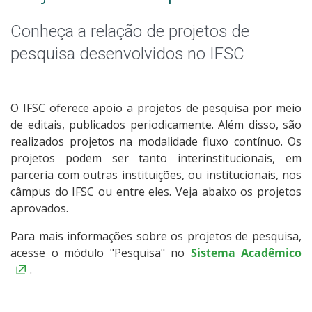
NIT - Núcleo de Inovação Tecnológica
Conheça a relação de projetos de
Polo de Inovação
pesquisa desenvolvidos no IFSC
Livros e Periódicos
O IFSC oferece apoio a projetos de pesquisa por meio
Laboratórios
de editais, publicados periodicamente. Além disso, são
realizados projetos na modalidade fluxo contínuo. Os
Comitê de Ética em Pesquisa com Seres Humanos
projetos podem ser tanto interinstitucionais, em
parceria com outras instituições, ou institucionais, nos
Equipes de competição
câmpus do IFSC ou entre eles. Veja abaixo os projetos
aprovados.
Para mais informações sobre os projetos de pesquisa,
acesse o módulo "Pesquisa" no
Sistema Acadêmico
.