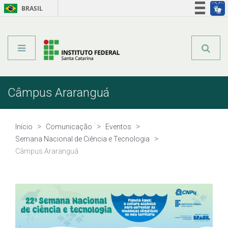
BRASIL
Órgãos do Governo
Acesso à informação
Legislação
Câmpus Araranguá
Início
Comunicação
Eventos
Semana Nacional de Ciência e Tecnologia
Câmpus Araranguá